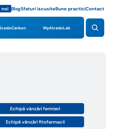
Blog
Sfaturi iscusite
Bune practici
Contact
 noi
lcedoCarbon
MyAlcedoLab
Echipă vânzări fermieri
Echipă vânzări fitofarmacii