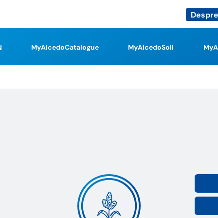
Despre
MyAlcedoCatalogue
MyAlcedoSoil
MyA