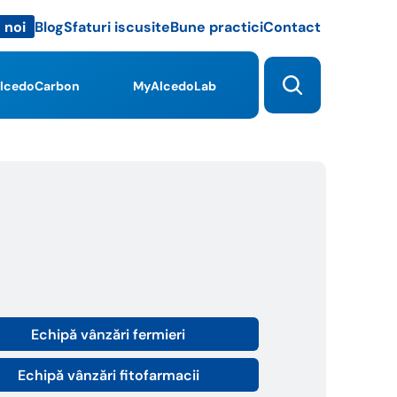
Blog
Sfaturi iscusite
Bune practici
Contact
 noi
lcedoCarbon
MyAlcedoLab
Echipă vânzări fermieri
Echipă vânzări fitofarmacii