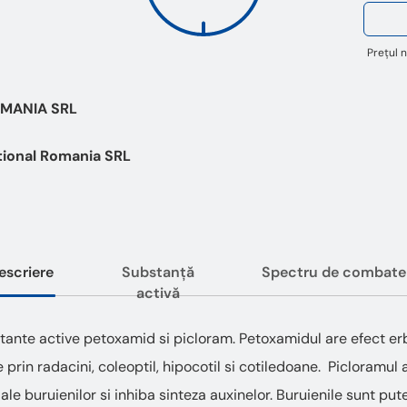
Prețul n
MANIA SRL
ional Romania SRL
escriere
Substanță
Spectru de combate
activă
stante active petoxamid si picloram. Petoxamidul are efect erbi
 prin radacini, coleoptil, hipocotil si cotiledoane. Picloramul a
 ale buruienilor si inhiba sinteza auxinelor. Buruienile sunt put