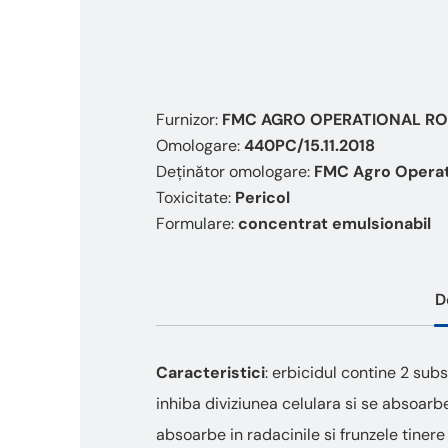
Furnizor:
FMC AGRO OPERATIONAL RO
Omologare:
440PC/15.11.2018
Deținător omologare:
FMC Agro Operat
Toxicitate:
Pericol
Formulare:
concentrat emulsionabil
D
Caracteristici
: erbicidul contine 2 sub
inhiba diviziunea celulara si se absoarbe
absoarbe in radacinile si frunzele tinere