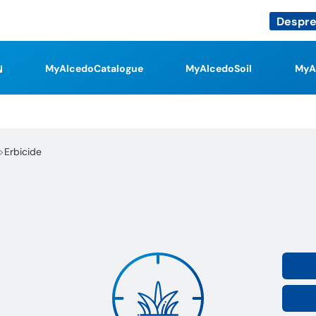
Despre
MyAlcedoCatalogue
MyAlcedoSoil
MyA
Erbicide