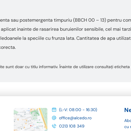
rgenta sau postemergenta timpuriu (BBCH 00 – 13) pentru com
aplicat inainte de rasarirea buruienilor sensibile, cel mai tarzi
iledoanele la speciile cu frunza lata. Cantitatea de apa utiliz
corecta.
te sunt doar cu titlu informativ. Înainte de utilizare consultați etiche
Ne
(L-V: 08:00 - 16:30)
office@alcedo.ro
Abo
0213 108 349
cu 