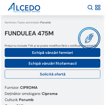
Seminte
Toate semințele
Porumb
FUNDULEA 475M
Prețul nu include TVA și se poate modifica fără o notificare prealabilă.
Echipă vânzări fermieri
Echipă vânzări fitofarmacii
Solicită ofertă
Furnizor:
CIPROMA
Deținător omologare:
Ciproma
Cultură:
Porumb