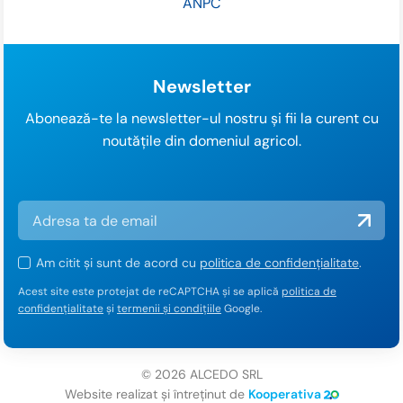
ANPC
Newsletter
Abonează-te la newsletter-ul nostru și fii la curent cu
noutățile din domeniul agricol.
Am citit și sunt de acord cu
politica de confidențialitate
.
Acest site este protejat de reCAPTCHA și se aplică
politica de
confidențialitate
și
termenii și condițiile
Google.
© 2026 ALCEDO SRL
Website realizat și întreținut de
Kooperativa