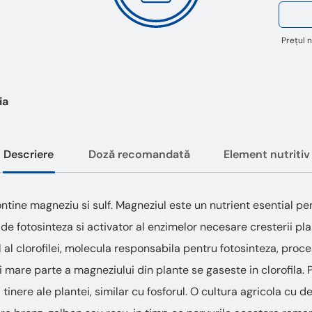
Prețul n
ia
Descriere
Doză recomandată
Element nutritiv
ntine magneziu si sulf. Magneziul este un nutrient esential pe
l de fotosinteza si activator al enzimelor necesare cresterii plan
 al clorofilei, molecula responsabila pentru fotosinteza, proc
i mare parte a magneziului din plante se gaseste in clorofila. 
 tinere ale plantei, similar cu fosforul. O cultura agricola cu