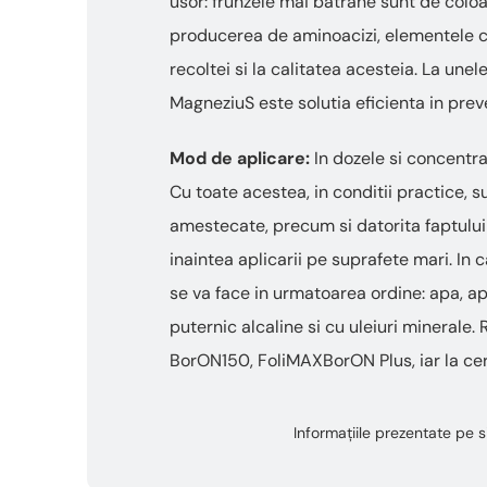
usor: frunzele mai batrane sunt de coloa
producerea de aminoacizi, elementele con
recoltei si la calitatea acesteia. La unel
MagneziuS este solutia eficienta in prev
Mod de aplicare:
In dozele si concentra
Cu toate acestea, in conditii practice, su
amestecate, precum si datorita faptului 
inaintea aplicarii pe suprafete mari. In
se va face in urmatoarea ordine: apa, ap
puternic alcaline si cu uleiuri minera
BorON150, FoliMAXBorON Plus, iar la ce
Informațiile prezentate pe si