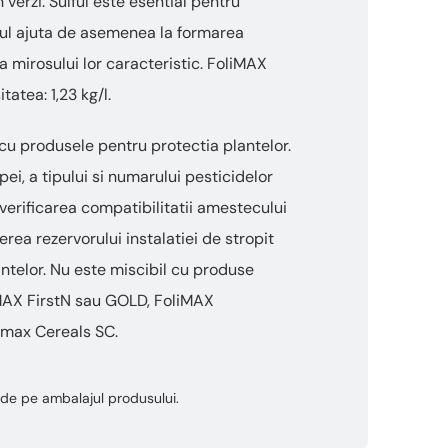
verzi. Sulful este esential pentru
lful ajuta de asemenea la formarea
ea mirosului lor caracteristic. FoliMAX
atea: 1,23 kg/l.
cu produsele pentru protectia plantelor.
pei, a tipului si numarului pesticidelor
verificarea compatibilitatii amestecului
rea rezervorului instalatiei de stropit
antelor. Nu este miscibil cu produse
iMAX FirstN sau GOLD, FoliMAX
imax Cereals SC.
ta de pe ambalajul produsului.