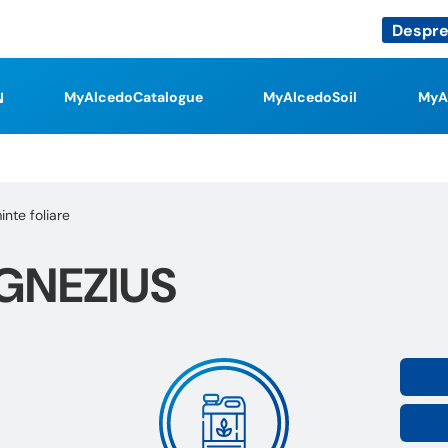
Despre
MyAlcedoCatalogue
MyAlcedoSoil
MyA
inte foliare
GNEZIUS