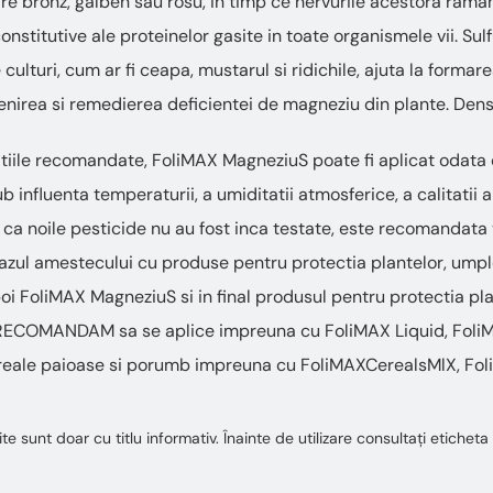
re bronz, galben sau rosu, in timp ce nervurile acestora raman 
stitutive ale proteinelor gasite in toate organismele vii. Su
e culturi, cum ar fi ceapa, mustarul si ridichile, ajuta la formar
enirea si remedierea deficientei de magneziu din plante. Densit
tiile recomandate, FoliMAX MagneziuS poate fi aplicat odata 
b influenta temperaturii, a umiditatii atmosferice, a calitatii a
ca noile pesticide nu au fost inca testate, este recomandata 
 cazul amestecului cu produse pentru protectia plantelor, umple
oi FoliMAX MagneziuS si in final produsul pentru protectia pl
le. RECOMANDAM sa se aplice impreuna cu FoliMAX Liquid, Fol
reale paioase si porumb impreuna cu FoliMAXCerealsMlX, Fol
te sunt doar cu titlu informativ. Înainte de utilizare consultați etiche