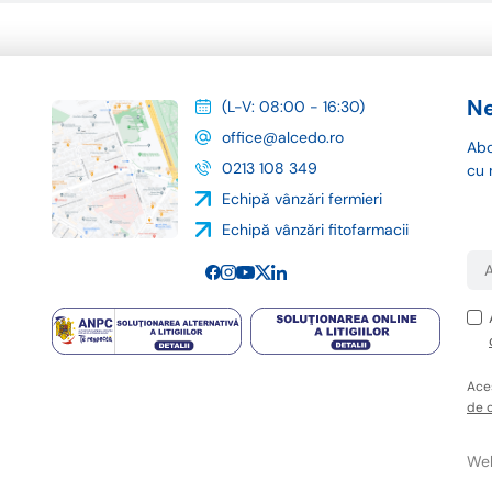
Ne
(L-V: 08:00 - 16:30)
office@alcedo.ro
Abo
0213 108 349
cu 
Echipă vânzări fermieri
Echipă vânzări fitofarmacii
Ace
de c
Web