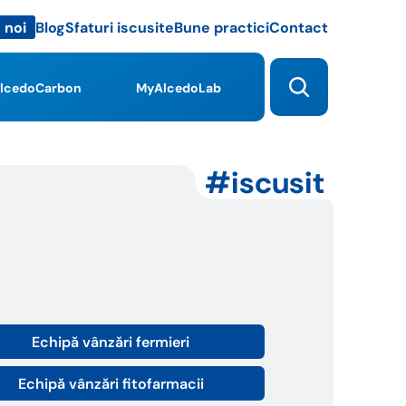
Blog
Sfaturi iscusite
Bune practici
Contact
 noi
lcedoCarbon
MyAlcedoLab
iscusit
Echipă vânzări fermieri
Echipă vânzări fitofarmacii