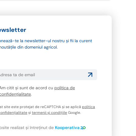
wsletter
nează-te la newsletter-ul nostru și fii la curent
noutățile din domeniul agricol.
Am citit și sunt de acord cu
politica de
confidențialitate
.
st site este protejat de reCAPTCHA și se aplică
politica
onfidențialitate
și
termenii și condițiile
Google.
site realizat și întreținut de
Kooperativa