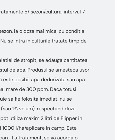
tratamente 5/ sezon/cultura, interval 7
ezon, la o doza mai mica, cu conditia
 se intra in culturile tratate timp de
alatiei de stropit, se adauga cantitatea
estul de apa. Produsul se amesteca usor
ca este posibil apa dedurizata sau apa
ie mai mare de 300 ppm. Daca totusi
ie sa fie folosita imediat, nu se
pa (sau 1% volum), respectand doza
ot utiliza maxim 2 litri de Flipper in
i 1000 l/ha/aplicare in camp. Este
ioara. La tratament, se va acorda o