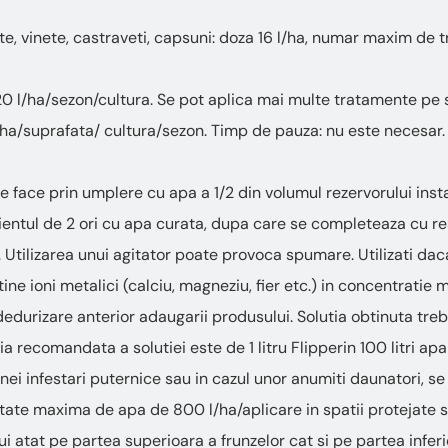
ate, vinete, castraveti, capsuni: doza 16 l/ha, numar maxim de 
l/ha/sezon/cultura. Se pot aplica mai multe tratamente pe s
a/suprafata/ cultura/sezon. Timp de pauza: nu este necesar. Nu
se face prin umplere cu apa a 1/2 din volumul rezervorului inst
ientul de 2 ori cu apa curata, dupa care se completeaza cu r
. Utilizarea unui agitator poate provoca spumare. Utilizati da
ntine ioni metalici (calciu, magneziu, fier etc.) in concentrat
edurizare anterior adaugarii produsului. Solutia obtinuta trebu
ia recomandata a solutiei este de 1 litru Flipperin 100 litri a
nei infestari puternice sau in cazul unor anumiti daunatori, se p
itate maxima de apa de 800 l/ha/aplicare in spatii protejate s
ui atat pe partea superioara a frunzelor cat si pe partea infer