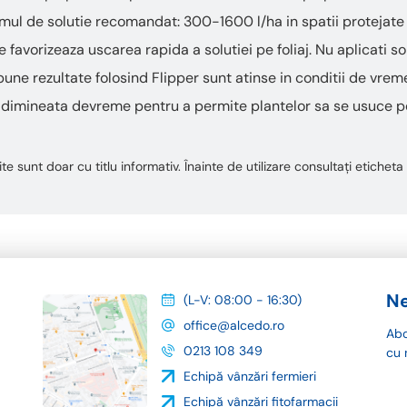
lumul de solutie recomandat: 300-1600 l/ha in spatii protejate
favorizeaza uscarea rapida a solutiei pe foliaj. Nu aplicati so
bune rezultate folosind Flipper sunt atinse in conditii de vr
te dimineata devreme pentru a permite plantelor sa se usuce 
te sunt doar cu titlu informativ. Înainte de utilizare consultați etiche
Ne
(L-V: 08:00 - 16:30)
office@alcedo.ro
Abo
0213 108 349
cu 
Echipă vânzări fermieri
Echipă vânzări fitofarmacii