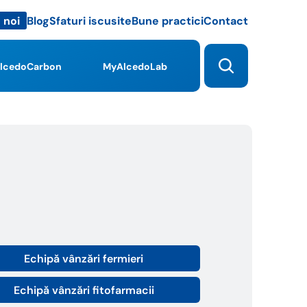
Blog
Sfaturi iscusite
Bune practici
Contact
 noi
lcedoCarbon
MyAlcedoLab
Echipă vânzări fermieri
Echipă vânzări fitofarmacii