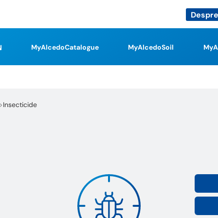
Despre
MyAlcedoCatalogue
MyAlcedoSoil
MyA
Insecticide