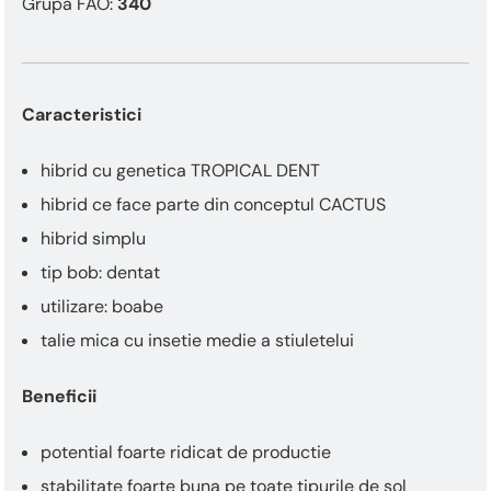
This
Grupa FAO:
340
shortcut
activates
the
screen
Caracteristici
reader
to
help
hibrid cu genetica TROPICAL DENT
you
hibrid ce face parte din conceptul CACTUS
navigate
and
hibrid simplu
interact
tip bob: dentat
with
the
utilizare: boabe
content.
talie mica cu insetie medie a stiuletelui
Beneficii
potential foarte ridicat de productie
stabilitate foarte buna pe toate tipurile de sol