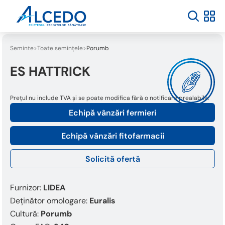
Welcome
to
All
in
One
Seminte
Toate semințele
Porumb
Accessibility
screen
ES HATTRICK
reader.
To
Prețul nu include TVA și se poate modifica fără o notificare prealabilă.
start
the
Echipă vânzări fermieri
All
in
Echipă vânzări fitofarmacii
One
Accessibility
Solicită ofertă
screen
reader,
press
Furnizor:
LIDEA
"Ctrl
Deținător omologare:
Euralis
+
Cultură:
Porumb
/".