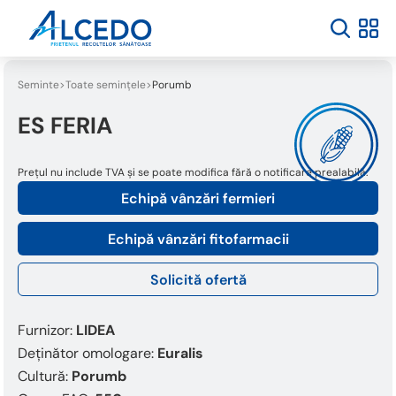
Seminte
Toate semințele
Porumb
ES FERIA
Prețul nu include TVA și se poate modifica fără o notificare prealabilă.
Echipă vânzări fermieri
Echipă vânzări fitofarmacii
Solicită ofertă
Furnizor:
LIDEA
Deținător omologare:
Euralis
Cultură:
Porumb