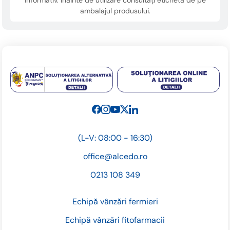
informativ. Înainte de utilizare consultați eticheta de pe
ambalajul produsului.
(L-V: 08:00 - 16:30)
office@alcedo.ro
0213 108 349
Echipă vânzări fermieri
Echipă vânzări fitofarmacii