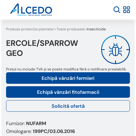
Welcome
to
All
in
One
Produse protecția plantelor
Toate produsele
Insecticide
Accessibility
screen
ERCOLE/SPARROW
reader.
GEO
To
start
the
Prețul nu include TVA și se poate modifica fără o notificare prealabilă.
All
Echipă vânzări fermieri
in
One
Accessibility
Echipă vânzări fitofarmacii
screen
reader,
Solicită ofertă
press
"Ctrl
Furnizor:
NUFARM
+
/".
Omologare:
199PC/03.06.2016