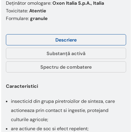
This
Deținător omologare:
Oxon Italia S.p.A., Italia
shortcut
Toxicitate:
Atentie
activates
Formulare:
granule
the
screen
reader
to
Descriere
help
you
Substanță activă
navigate
and
Spectru de combatere
interact
with
the
Caracteristici
content.
insecticid din grupa piretroizilor de sinteza, care
actioneaza prin contact si ingestie, protejand
culturile agricole;
are actiune de soc si efect repelent;