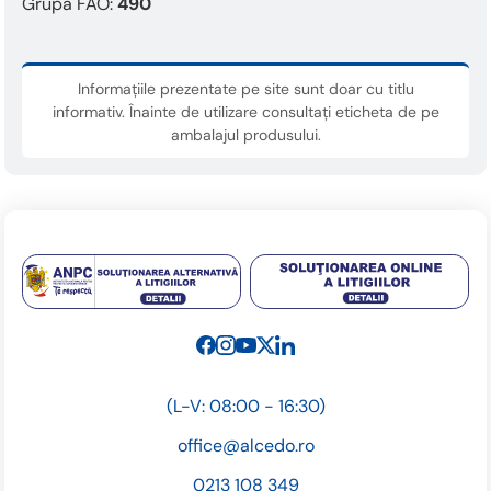
This
Grupa FAO:
490
shortcut
activates
the
Informațiile prezentate pe site sunt doar cu titlu
screen
informativ. Înainte de utilizare consultați eticheta de pe
reader
ambalajul produsului.
to
help
you
navigate
and
interact
with
the
content.
(L-V: 08:00 - 16:30)
office@alcedo.ro
0213 108 349