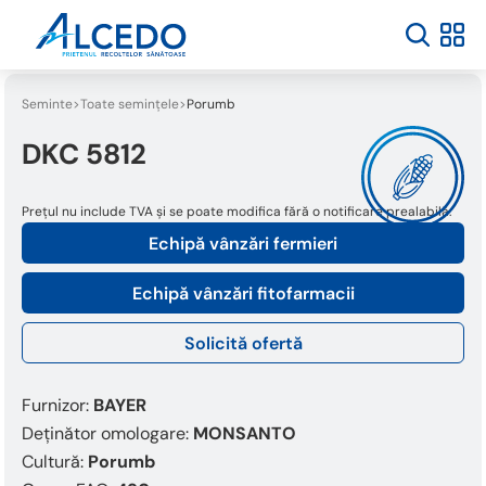
Welcome
to
All
in
One
Seminte
Toate semințele
Porumb
Accessibility
screen
DKC 5812
reader.
To
Prețul nu include TVA și se poate modifica fără o notificare prealabilă.
start
the
Echipă vânzări fermieri
All
in
Echipă vânzări fitofarmacii
One
Accessibility
Solicită ofertă
screen
reader,
press
Furnizor:
BAYER
"Ctrl
Deținător omologare:
MONSANTO
+
Cultură:
Porumb
/".