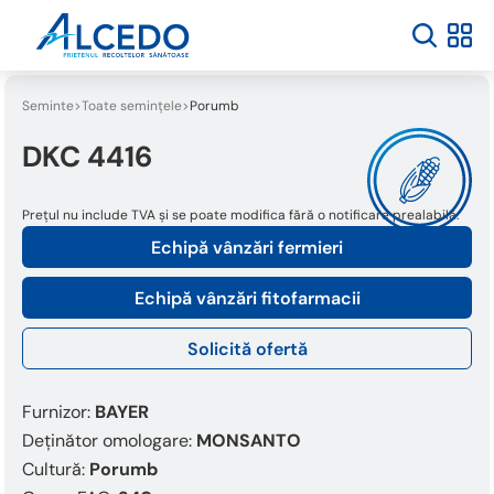
Seminte
Toate semințele
Porumb
DKC 4416
Prețul nu include TVA și se poate modifica fără o notificare prealabilă.
Echipă vânzări fermieri
Echipă vânzări fitofarmacii
Solicită ofertă
Furnizor:
BAYER
Deținător omologare:
MONSANTO
Cultură:
Porumb