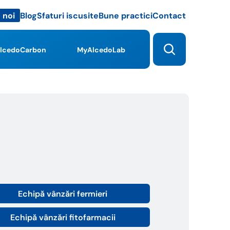
Blog
Sfaturi iscusite
Bune practici
Contact
 noi
lcedoCarbon
MyAlcedoLab
Echipă vânzări fermieri
Echipă vânzări fitofarmacii