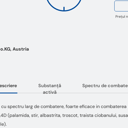
Prețul n
.KG, Austria
escriere
Substanță
Spectru de combate
activă
c cu spectru larg de combatere, foarte eficace in combaterea 
2,4D (palamida, stir, albastrita, troscot, traista ciobanului, sus
le).