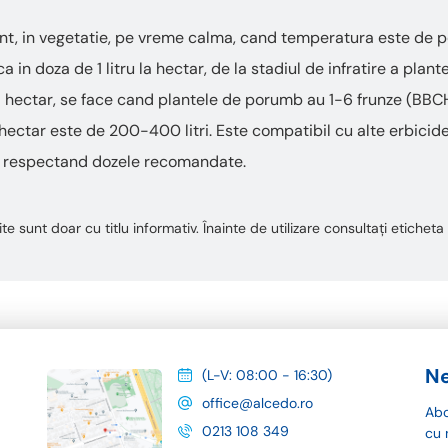
nt, in vegetatie, pe vreme calma, cand temperatura este de p
a in doza de 1 litru la hectar, de la stadiul de infratire a plan
la hectar, se face cand plantele de porumb au 1-6 frunze (BBCH 
a hectar este de 200-400 litri. Este compatibil cu alte erbicid
e, respectand dozele recomandate.
te sunt doar cu titlu informativ. Înainte de utilizare consultați etiche
Ne
(L-V: 08:00 - 16:30)
office@alcedo.ro
Abo
0213 108 349
cu 