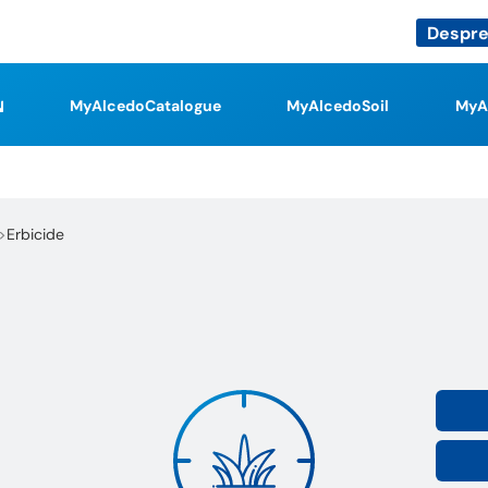
Despre
MyAlcedoCatalogue
MyAlcedoSoil
MyA
Erbicide