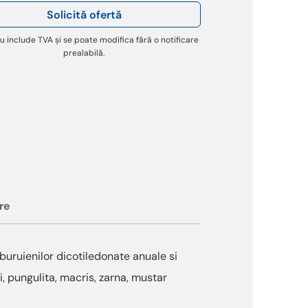
Solicită ofertă
u include TVA și se poate modifica fără o notificare
prealabilă.
re
buruienilor dicotiledonate anuale si
ai, pungulita, macris, zarna, mustar