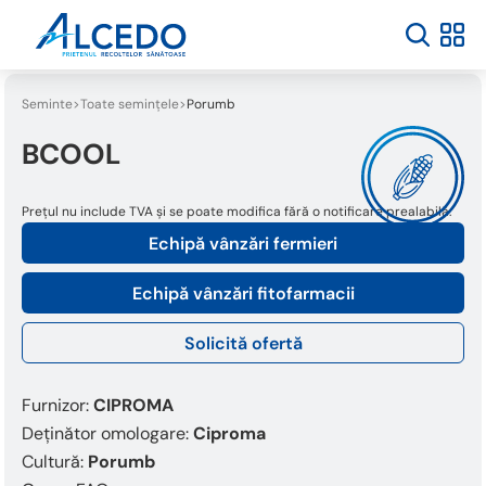
Seminte
Toate semințele
Porumb
BCOOL
Prețul nu include TVA și se poate modifica fără o notificare prealabilă.
Echipă vânzări fermieri
Echipă vânzări fitofarmacii
Solicită ofertă
Furnizor:
CIPROMA
Deținător omologare:
Ciproma
Cultură:
Porumb