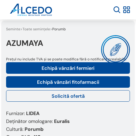
Seminte
Toate semințele
Porumb
AZUMAYA
Prețul nu include TVA și se poate modifica fără o notificare prealabilă.
Echipă vânzări fermieri
Echipă vânzări fitofarmacii
Solicită ofertă
Furnizor:
LIDEA
Deținător omologare:
Euralis
Cultură:
Porumb