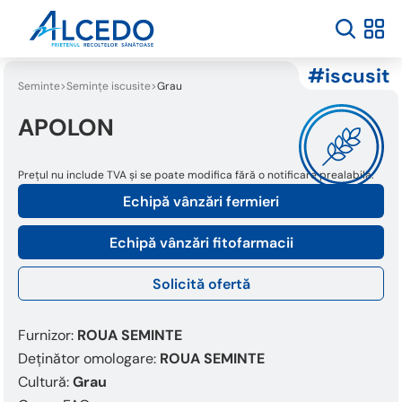
iscusit
Seminte
Semințe iscusite
Grau
APOLON
Prețul nu include TVA și se poate modifica fără o notificare prealabilă.
Echipă vânzări fermieri
Echipă vânzări fitofarmacii
Solicită ofertă
Furnizor:
ROUA SEMINTE
Deținător omologare:
ROUA SEMINTE
Cultură:
Grau