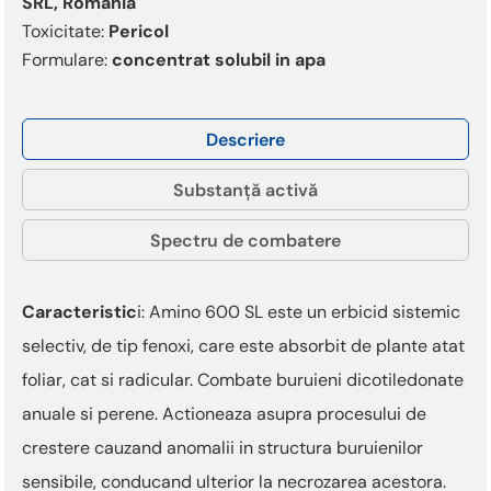
This
SRL, Romania
shortcut
Toxicitate:
Pericol
activates
Formulare:
concentrat solubil in apa
the
screen
reader
Descriere
to
help
you
Substanță activă
navigate
and
Spectru de combatere
interact
with
the
Caracteristic
i: Amino 600 SL este un erbicid sistemic
content.
selectiv, de tip fenoxi, care este absorbit de plante atat
foliar, cat si radicular. Combate buruieni dicotiledonate
anuale si perene. Actioneaza asupra procesului de
crestere cauzand anomalii in structura buruienilor
sensibile, conducand ulterior la necrozarea acestora.