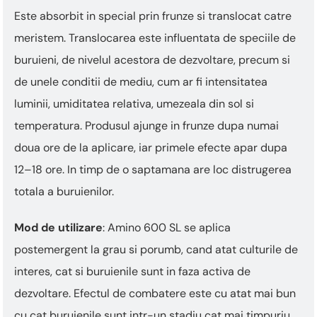
Este absorbit in special prin frunze si translocat catre
meristem. Translocarea este influentata de speciile de
buruieni, de nivelul acestora de dezvoltare, precum si
de unele conditii de mediu, cum ar fi intensitatea
luminii, umiditatea relativa, umezeala din sol si
temperatura. Produsul ajunge in frunze dupa numai
doua ore de la aplicare, iar primele efecte apar dupa
12–18 ore. In timp de o saptamana are loc distrugerea
totala a buruienilor.
Mod de utilizare
: Amino 600 SL se aplica
postemergent la grau si porumb, cand atat culturile de
interes, cat si buruienile sunt in faza activa de
dezvoltare. Efectul de combatere este cu atat mai bun
cu cat buruienile sunt intr-un stadiu cat mai timpuriu