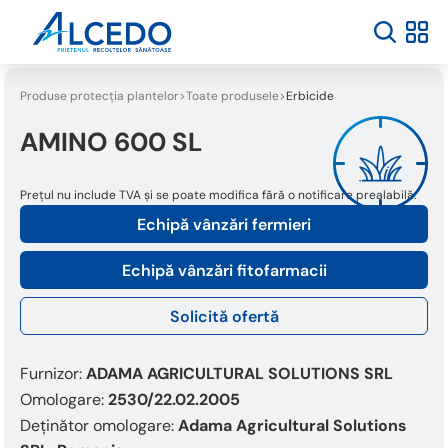
Welcome
to
All
in
One
Produse protecția plantelor
Toate produsele
Erbicide
Accessibility
screen
AMINO 600 SL
reader.
To
Prețul nu include TVA și se poate modifica fără o notificare prealabilă.
start
the
Echipă vânzări fermieri
All
in
Echipă vânzări fitofarmacii
One
Accessibility
Solicită ofertă
screen
reader,
press
Furnizor:
ADAMA AGRICULTURAL SOLUTIONS SRL
"Ctrl
Omologare:
2530/22.02.2005
+
Deținător omologare:
Adama Agricultural Solutions
/".