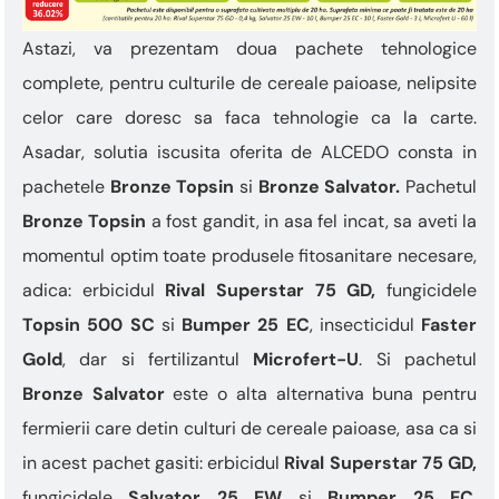
Astazi, va prezentam doua pachete tehnologice
complete, pentru culturile de cereale paioase, nelipsite
celor care doresc sa faca tehnologie ca la carte.
Asadar, solutia iscusita oferita de ALCEDO consta in
pachetele
Bronze Topsin
si
Bronze Salvator.
Pachetul
Bronze Topsin
a fost gandit, in asa fel incat, sa aveti la
momentul optim toate produsele fitosanitare necesare,
adica: erbicidul
Rival Superstar 75 GD,
fungicidele
Topsin 500 SC
si
Bumper 25 EC
, insecticidul
Faster
Gold
, dar si fertilizantul
Microfert-U
. Si pachetul
Bronze Salvator
este o alta alternativa buna pentru
fermierii care detin culturi de cereale paioase, asa ca si
in acest pachet gasiti: erbicidul
Rival Superstar 75 GD,
fungicidele
Salvator 25 EW
si
Bumper 25 EC
,