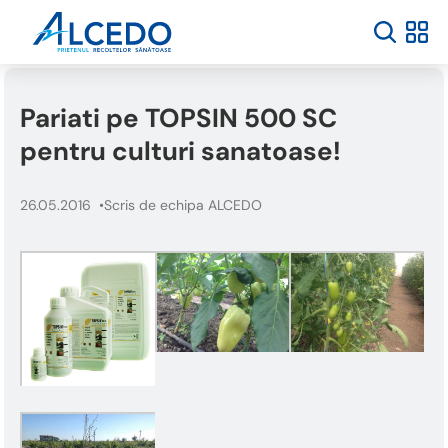
Bun
venit
la
cititorul
de
Pariati pe TOPSIN 500 SC
ecran
All
pentru culturi sanatoase!
in
One
Accessibility
26.05.2016
Scris de echipa ALCEDO
Pentru
a
porni
cititorul
de
ecran
All
in
One
Accessibility,
apăsați