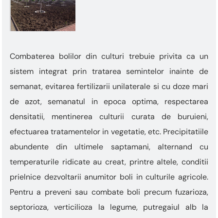
„Ctrl
+
/”
Această
comandă
rapidă
Combaterea bolilor din culturi trebuie privita ca un
activează
sistem integrat prin tratarea semintelor inainte de
cititorul
de
semanat, evitarea fertilizarii unilaterale si cu doze mari
ecran
de azot, semanatul in epoca optima, respectarea
pentru
a
densitatii, mentinerea culturii curata de buruieni,
vă
efectuarea tratamentelor in vegetatie, etc. Precipitatiile
ajuta
să
abundente din ultimele saptamani, alternand cu
navigați
temperaturile ridicate au creat, printre altele, conditii
și
să
prielnice dezvoltarii anumitor boli in culturile agricole.
interacționați
Pentru a preveni sau combate boli precum fuzarioza,
cu
conținutul.
septorioza, verticilioza la legume, putregaiul alb la