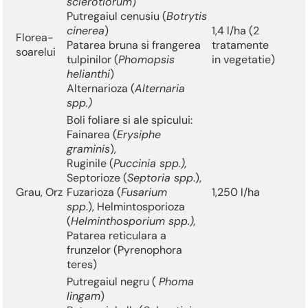
sclerotiorum
)
Putregaiul cenusiu (
Botrytis
cinerea
)
1,4 l/ha (2
Florea-
Patarea bruna si frangerea
tratamente
soarelui
tulpinilor (
Phomopsis
in vegetatie)
helianthi
)
Alternarioza (
Alternaria
spp.)
Boli foliare si ale spicului:
Fainarea (
Erysiphe
graminis
),
Ruginile (
Puccinia spp.),
Septorioze (
Septoria spp
.),
Grau, Orz
Fuzarioza (
Fusarium
1,250 l/ha
spp
.), Helmintosporioza
(
Helminthosporium spp.),
Patarea reticulara a
frunzelor (Pyrenophora
teres)
Putregaiul negru (
Phoma
lingam
)