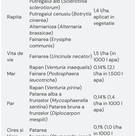
Putregaiul alb (
Sclerotinia
sclerotiorum
)
1,4 l/ha,
Putregaiul cenusiu (
Botrytis
Rapita
aplicat in
cinerea)
vegetatie
Alternarioza (
Alternaria
brassicae
)
Fainarea (Erysiphe
communis)
Vita de
1,5 l/ha (in
Fainarea (
Uncinula necator
)
vie
1000 l apa)
Rapan (
Venturia inaequalis
)
0,14% (2,1
Mar
Fainare (
Podosphaera
l/ha in 1.500 l
leucotricha
)
apa)
Rapan (
Venturia pirina
)
Patarea alba a
0,14% (1,4
frunzelor (
Mycosphaerella
Par
l/ha in 1000 l
sentina
) Patarea bruna a
apa)
frunzelor (
Diplocarpon
mespili)
0,1% (1,0 l/ha
Cires si
Patarea
in 1000 l