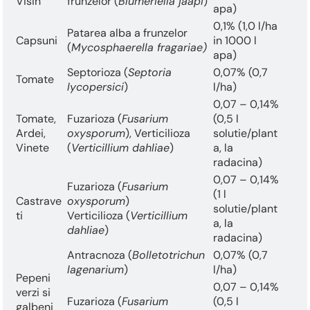
Visin
frunzelor (
Blumeriella jaapi
)
apa)
0,1% (1,0 l/ha
Patarea alba a frunzelor
Capsuni
in 1000 l
(
Mycosphaerella fragariae)
apa)
Septorioza (
Septoria
0,07% (0,7
Tomate
lycopersici
)
l/ha)
0,07 – 0,14%
Tomate,
Fuzarioza (
Fusarium
(0,5 l
Ardei,
oxysporum
), Verticilioza
solutie/plant
Vinete
(
Verticillium dahliae
)
a, la
radacina)
0,07 – 0,14%
Fuzarioza (
Fusarium
(1 l
Castrave
oxysporum
)
solutie/plant
ti
Verticilioza (
Verticillium
a, la
dahliae
)
radacina)
Antracnoza (
Bolletotrichun
0,07% (0,7
lagenarium
)
l/ha)
Pepeni
0,07 – 0,14%
verzi si
Fuzarioza (
Fusarium
(0,5 l
galbeni