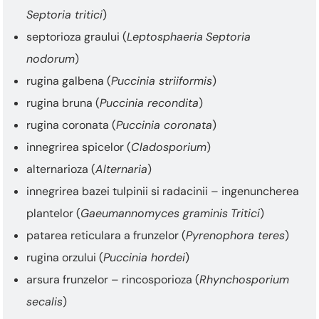
Septoria tritici
)
septorioza graului (
Leptosphaeria
Septoria
nodorum
)
rugina galbena (
Puccinia striiformis
)
rugina bruna (
Puccinia recondita
)
rugina coronata (
Puccinia coronata
)
innegrirea spicelor (
Cladosporium
)
alternarioza (
Alternaria
)
innegrirea bazei tulpinii si radacinii – ingenuncherea
plantelor (
Gaeumannomyces graminis
Tritici
)
patarea reticulara a frunzelor (
Pyrenophora teres
)
rugina orzului (
Puccinia hordei
)
arsura frunzelor – rincosporioza (
Rhynchosporium
secalis
)