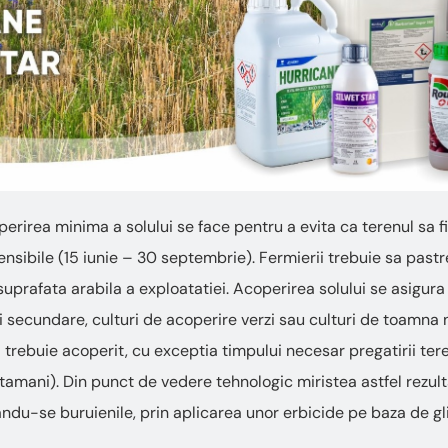
rirea minima a solului se face pentru a evita ca terenul sa f
nsibile (15 iunie – 30 septembrie). Fermierii trebuie sa pastr
uprafata arabila a exploatatiei. Acoperirea solului se asigur
i secundare, culturi de acoperire verzi sau culturi de toamna no
ul trebuie acoperit, cu exceptia timpului necesar pregatirii terenu
ptamani). Din punct de vedere tehnologic miristea astfel rezul
ndu-se buruienile, prin aplicarea unor erbicide pe baza de gli