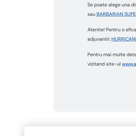
Se poate alege una d
sau
BARBARIAN SUPE
Atentie! Pentru o efi
adjuvantii:
HURRICAN
Pentru mai multe deta
vizitand site-ul
www.a