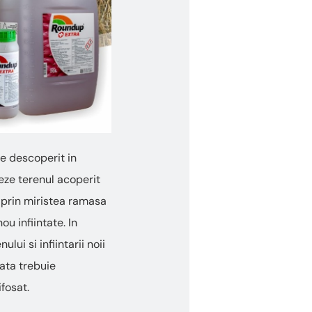
ie descoperit in
eze terenul acoperit
a prin miristea ramasa
u infiintate. In
lui si infiintarii noii
tata trebuie
fosat.