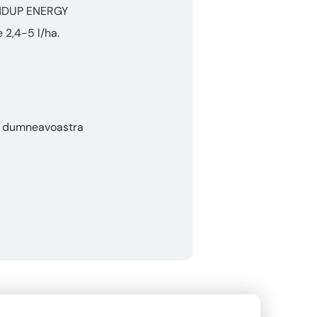
NDUP ENERGY
 2,4-5 l/ha.
na dumneavoastra