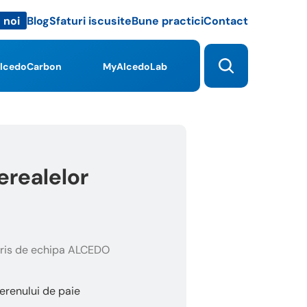
Blog
Sfaturi iscusite
Bune practici
Contact
 noi
lcedoCarbon
MyAlcedoLab
erealelor
ris de echipa ALCEDO
terenului de paie