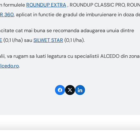
in formulele
ROUNDUP EXTRA
, ROUNDUP CLASSIC PRO, ROU
R 360
, aplicat in functie de gradul de imburuienare in doza de
cacitate cat mai buna se recomanda adaugarea unuia dintre
E
(0,1 l/ha) sau
SILWET STAR
(0,1 l/ha).
lii, va rugam sa luati legatura cu specialistii ALCEDO din zo
lcedo.ro
.