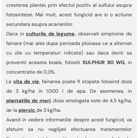
cresterea plantei, prin efectul pozitiv al sulfului asupra
fotosintezei. Mai mult, acest fungicid are si o actiune
secundara asupra acarienilor.
Daca in
culturile de legume,
observati simptome de
fainare (mai ales dupa perioada ploioasa ce a alternat
cu zile cu temperaturi ridicate) sau daca doriti sa
preveniti aceasta boala, folositi
SULPHUR 80 WG
, in
concentratie de 0,3%.
La
vita de vie
, fainarea poate fi stopata folosind doza
de 3 kg/ha in 1.000 l de apa. De asemenea, in
plantatiile de meri
, doza omologata este de 4,5 kg/ha,
iar la
piersic
de 3 kg/ha.
Avand in vedere informatiile despre acest fungicid, va
sfatuim sa nu neglijati efectuarea tratamentelor