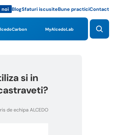
Blog
Sfaturi iscusite
Bune practici
Contact
 noi
lcedoCarbon
MyAlcedoLab
iza si in
 castraveti?
ris de echipa ALCEDO