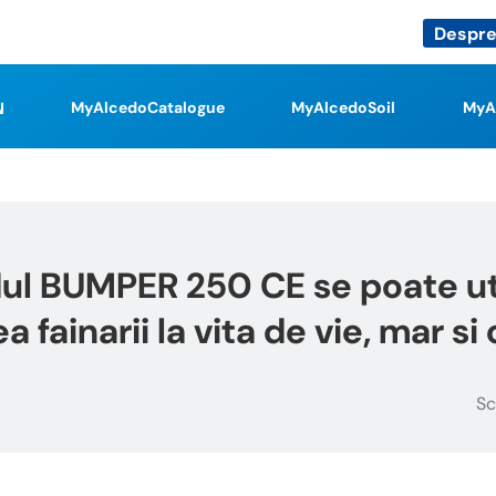
Despre
MyAlcedoCatalogue
MyAlcedoSoil
MyA
ul BUMPER 250 CE se poate util
fainarii la vita de vie, mar si
Sc