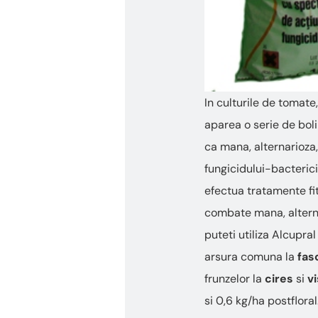
In culturile de tomate,
aparea o serie de boli
ca mana, alternarioza,
fungicidului-bacteric
efectua tratamente fit
combate mana, alterna
puteti utiliza Alcupr
arsura comuna la
fas
frunzelor la
cires
si
vi
si 0,6 kg/ha postflora