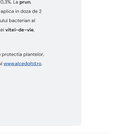
 0,3%. La
prun
,
e aplica in doza de 2
cului bacterian al
nei
vitei-de-vie
,
 protectia plantelor,
ul
www.alcedoltd.ro
.