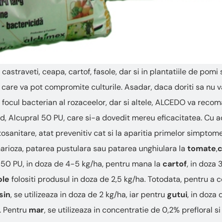
 castraveti, ceapa, cartof, fasole, dar si in plantatiile de pomi 
 care va pot compromite culturile. Asadar, daca doriti sa nu v
 focul bacterian al rozaceelor, dar si altele, ALCEDO va reco
id, Alcupral 50 PU, care si-a dovedit mereu eficacitatea. Cu a
osanitare, atat prevenitiv cat si la aparitia primelor simptom
rioza, patarea pustulara sau patarea unghiulara la
tomate
,
c
al 50 PU, in doza de 4-5 kg/ha, pentru mana la
cartof
, in doza 
ole
folositi produsul in doza de 2,5 kg/ha. Totodata, pentru 
sin
, se utilizeaza in doza de 2 kg/ha, iar pentru
gutui
, in doza 
l. Pentru
mar
, se utilizeaza in concentratie de 0,2% prefloral s