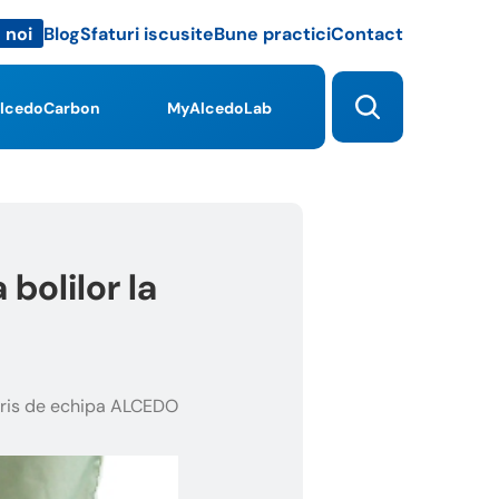
Blog
Sfaturi iscusite
Bune practici
Contact
 noi
lcedoCarbon
MyAlcedoLab
bolilor la
ris de echipa ALCEDO