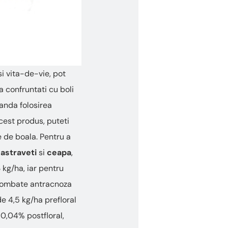
si vita-de-vie, pot
a confruntati cu boli
manda folosirea
cest produs, puteti
e de boala. Pentru a
astraveti
si
ceapa
,
3 kg/ha, iar pentru
a combate antracnoza
de 4,5 kg/ha prefloral
i 0,04% postfloral,