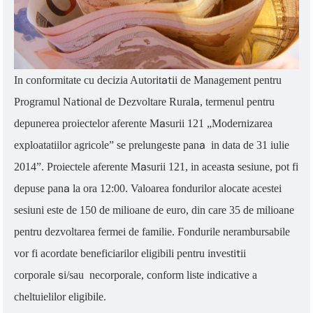
at
In conformitate cu decizia Autorit
ii de Management pentru
t
a
Programul Na
ional de Dezvo
ltare Rural
, termenul pentru
a
depunerea proiectelor aferente M
surii 121 „Modernizarea
s
a
exploata
t
iilor agricole” se prelunge
te pan
in data de 31 iulie
a
a
2014”.
Proiectele aferente M
surii 121, in aceast
sesiune, pot fi
a
depuse pan
la ora
12:00. Valoarea fondurilor alocate acestei
sesiuni este de 150 de milioane de euro, din care 35 de milioane
pentru dezvoltarea fermei de familie. Fondurile nerambursabile
t
vor fi acordate beneficiarilor eligibili pentru investi
ii
s
corporale
i/sau necorpo
rale, conform
liste indicative a
cheltuielilor eligibile.