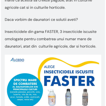
inaite ca acesta sa creeze pagube, atat in culturile
This
shortcut
agricole cat si in culturile horticole.
activates
the
Daca vorbim de daunatori ce solutii aveti?
screen
reader
to
Insecticidele din gama FASTER, 3 insecticide iscusite
help
omologate pentru combatrea unui numar mare de
you
navigate
daunatori, atat din culturile agricole, dar si horticole.
and
interact
with
the
content.