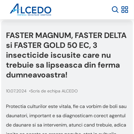
Welcome
to
All
in
One
FASTER MAGNUM, FASTER DELTA
Accessibility
screen
si FASTER GOLD 50 EC, 3
reader.
To
insecticide iscusite care nu
start
trebuie sa lipseasca din ferma
the
All
dumneavoastra!
in
One
Accessibility
10.07.2024
Scris de echipa ALCEDO
screen
reader,
Protectia culturilor este vitala, fie ca vorbim de boli sau
press
daunatori, important e sa diagnosticam corect agentul
"Ctrl
+
de daunare si sa intervenim, atunci cand trebuie, adica
/".