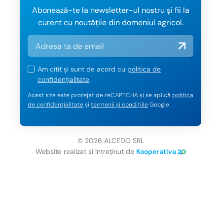
Abonează-te la newsletter-ul nostru și fii la
curent cu noutățile din domeniul agricol.
Am citit și sunt de acord cu
politica de
confidențialitate
.
Acest site este protejat de reCAPTCHA și se aplică
politica
de confidențialitate
și
termenii și condițiile
Google.
© 2026 ALCEDO SRL
Website realizat și întreținut de
Kooperativa