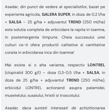
Asadar, din punct de vedere al specialistilor, bazat pe
experienta agricola,
GALERA SUPER
, in doza de 0,2 l/ha
+
SALSA
– 25 g/ha + adjuvantul
TREND
(250 ml/ha)
este solutia completa de erbicidare la rapita in toamna,
in postemergenta timpurie. Cheia succesului unei
culturi ce-ti ofera productii calitative si cantitative
consta in erbicidarea inca din toamna!
Mai exista si o alta varianta, respectiv
LONTREL
(clopiralid 300 g/l) – doza 0,3-0,5 l/ha +
SALSA
, in
doza de 25 g/ha + adjuvantul
TREND
(250 ml/ha),
erbicidul LONTREL actionand asupra palamidei,
musetelului, susaiului, hristii si troscotului.
Asadar, daca sunteti interesati de achizitionarea