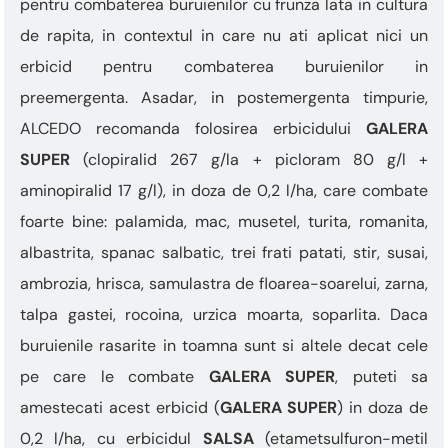
pentru combaterea buruienilor cu frunza lata in cultura
de rapita, in contextul in care nu ati aplicat nici un
erbicid pentru combaterea buruienilor in
preemergenta. Asadar, in postemergenta timpurie,
ALCEDO recomanda folosirea erbicidului
GALERA
SUPER
(clopiralid 267 g/la + picloram 80 g/l +
aminopiralid 17 g/l), in doza de 0,2 l/ha, care combate
foarte bine: palamida, mac, musetel, turita, romanita,
albastrita, spanac salbatic, trei frati patati, stir, susai,
ambrozia, hrisca, samulastra de floarea-soarelui, zarna,
talpa gastei, rocoina, urzica moarta, soparlita. Daca
buruienile rasarite in toamna sunt si altele decat cele
pe care le combate
GALERA SUPER
, puteti sa
amestecati acest erbicid (
GALERA SUPER
) in doza de
0,2 l/ha, cu erbicidul
SALSA
(etametsulfuron-metil