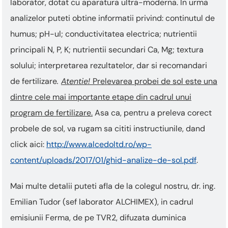
laborator, dotat cu aparatura ultra-moderna. In urma
analizelor puteti obtine informatii privind: continutul de
humus; pH-ul; conductivitatea electrica; nutrientii
principali N, P, K; nutrientii secundari Ca, Mg; textura
solului; interpretarea rezultatelor, dar si recomandari
de fertilizare
.
Atentie!
Prelevarea probei de sol este una
dintre cele mai importante etape din cadrul unui
program de fertilizare.
Asa ca, pentru a preleva corect
probele de sol, va rugam sa cititi instructiunile, dand
click aici:
http://www.alcedoltd.ro/wp-
content/uploads/2017/01/ghid-analize-de-sol.pdf
.
Mai multe detalii puteti afla de la colegul nostru, dr. ing.
Emilian Tudor (sef laborator ALCHIMEX), in cadrul
emisiunii Ferma, de pe TVR2, difuzata duminica