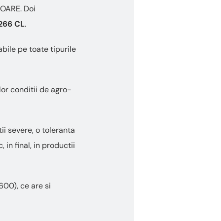
GOARE. Doi
266 CL
.
abile pe toate tipurile
lor conditii de agro-
ii severe, o toleranta
in final, in productii
00), ce are si