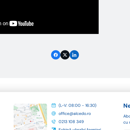
Ne
(L-V: 08:00 - 16:30)
office@alcedo.ro
Abo
0213 108 349
cu 
Echipă vânzări fermieri