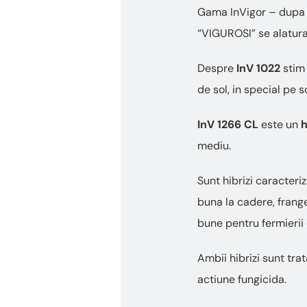
Gama InVigor – dupa 
“VIGUROSI” se alatura
Despre
InV 1022
stim 
de sol, in special pe 
InV 1266 CL
este un
h
mediu.
Sunt hibrizi caracteri
buna la cadere, franger
bune pentru fermierii
Ambii hibrizi sunt tr
actiune fungicida.