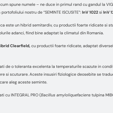
cum spune numele – ne duce in primul rand cu gandul la VI
 portofoliului nostru de “SEMINTE ISCUSITE”:
InV 1022
si
InV 1
ca este un hibrid semitardiv, cu productii foarte ridicate si st
solurile adanci, fiind bine adaptat la climatul din Romania.
ibrid Clearfield,
cu productii foarte ridicate, adaptat diverse
zati de o toleranta excelenta la temperaturile scazute in condit
e si scuturare. Aceste insusiri fiziologice deosebite se traduc, 
 care aleg aceste seminte.
atati cu INTEGRAL PRO (
Bacillus amyloliquefaciens
tulpina MIB6