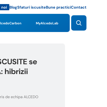
Blog
Sfaturi iscusite
Bune practici
Contact
 noi
lcedoCarbon
MyAlcedoLab
ISCUSITE se
hibrizii
ris de echipa ALCEDO