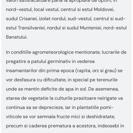
valori satisfacatoare pana la apropiate de optim, in
nord-vestul, local vestul, centrul si estul Moldovei,
sudul Crisanei, izolat nordul, sud-vestul, centrul si sud-
estul Transilvaniei, nordul si sudul Munteniei, nord-estul
Banatului.
In conditiile agrometeorologice mentionate, lucrarile de
pregatire a patului germinativ in vederea
insamantarilor din prima epoca (rapita, orz si grau) se
vor desfasura cu dificultate, in special pe terenurile
unde se mentin deficite de apa in sol. De asemenea,
starea de vegetatie la culturile prasitoare neirigate va
continua sa se deprecieze, iar in plantatiile pomi-
viticole se vor semnala fructe mici si deshidratate,
precum si caderea prematura a acestora, indeosebi in