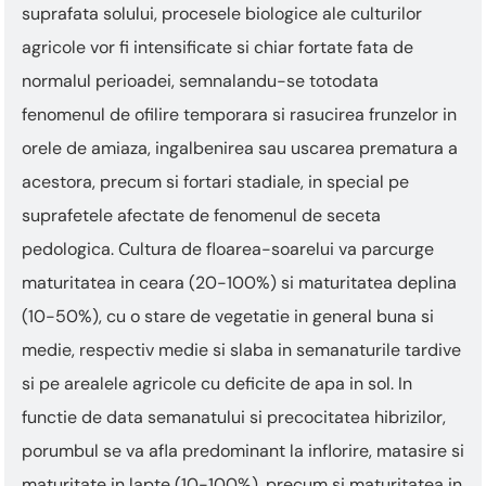
suprafata solului, procesele biologice ale culturilor
agricole vor fi intensificate si chiar fortate fata de
normalul perioadei, semnalandu-se totodata
fenomenul de ofilire temporara si rasucirea frunzelor in
orele de amiaza, ingalbenirea sau uscarea prematura a
acestora, precum si fortari stadiale, in special pe
suprafetele afectate de fenomenul de seceta
pedologica. Cultura de floarea-soarelui va parcurge
maturitatea in ceara (20-100%) si maturitatea deplina
(10-50%), cu o stare de vegetatie in general buna si
medie, respectiv medie si slaba in semanaturile tardive
si pe arealele agricole cu deficite de apa in sol. In
functie de data semanatului si precocitatea hibrizilor,
porumbul se va afla predominant la inflorire, matasire si
maturitate in lapte (10-100%), precum si maturitatea in