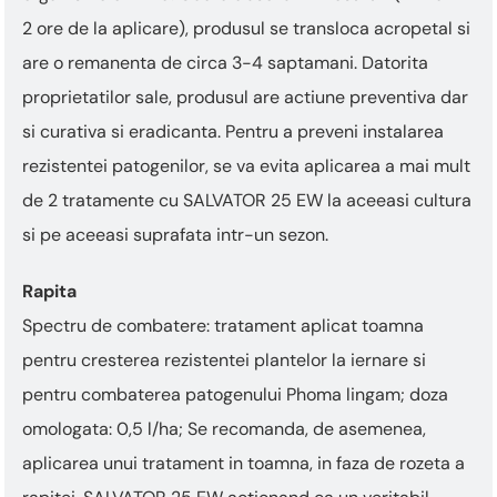
This
shortcut
2 ore de la aplicare), produsul se transloca acropetal si
activates
are o remanenta de circa 3-4 saptamani. Datorita
the
screen
proprietatilor sale, produsul are actiune preventiva dar
reader
si curativa si eradicanta. Pentru a preveni instalarea
to
help
rezistentei patogenilor, se va evita aplicarea a mai mult
you
de 2 tratamente cu SALVATOR 25 EW la aceeasi cultura
navigate
si pe aceeasi suprafata intr-un sezon.
and
interact
with
Rapita
the
Spectru de combatere: tratament aplicat toamna
content.
pentru cresterea rezistentei plantelor la iernare si
pentru combaterea patogenului Phoma lingam; doza
omologata: 0,5 l/ha; Se recomanda, de asemenea,
aplicarea unui tratament in toamna, in faza de rozeta a