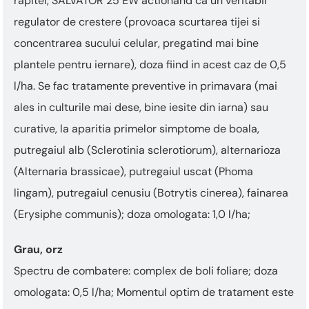
rapitei, SALVATOR 25 EW actionand ca un veritabil
regulator de crestere (provoaca scurtarea tijei si
concentrarea sucului celular, pregatind mai bine
plantele pentru iernare), doza fiind in acest caz de 0,5
l/ha. Se fac tratamente preventive in primavara (mai
ales in culturile mai dese, bine iesite din iarna) sau
curative, la aparitia primelor simptome de boala,
putregaiul alb (Sclerotinia sclerotiorum), alternarioza
(Alternaria brassicae), putregaiul uscat (Phoma
lingam), putregaiul cenusiu (Botrytis cinerea), fainarea
(Erysiphe communis); doza omologata: 1,0 l/ha;
Grau, orz
Spectru de combatere: complex de boli foliare; doza
omologata: 0,5 l/ha; Momentul optim de tratament este