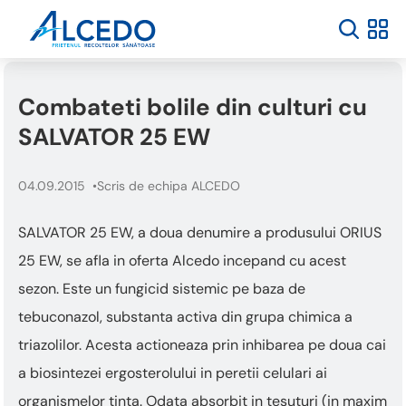
Welcome
to
All
in
One
Combateti bolile din culturi cu
Accessibility
screen
SALVATOR 25 EW
reader.
To
start
04.09.2015
Scris de echipa ALCEDO
the
All
SALVATOR 25 EW, a doua denumire a produsului ORIUS
in
One
25 EW, se afla in oferta Alcedo incepand cu acest
Accessibility
sezon. Este un fungicid sistemic pe baza de
screen
reader,
tebuconazol, substanta activa din grupa chimica a
press
triazolilor. Acesta actioneaza prin inhibarea pe doua cai
"Ctrl
+
a biosintezei ergosterolului in peretii celulari ai
/".
organismelor tinta. Odata absorbit in tesuturi (in maxim