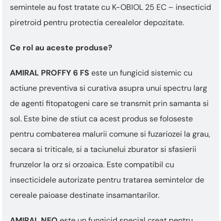
semintele au fost tratate cu K-OBIOL 25 EC – insecticid
piretroid pentru protectia cerealelor depozitate.
Ce rol au aceste produse?
AMIRAL PROFFY 6 FS
este un fungicid sistemic cu
actiune preventiva si curativa asupra unui spectru larg
de agenti fitopatogeni care se transmit prin samanta si
sol. Este bine de stiut ca acest produs se foloseste
pentru combaterea malurii comune si fuzariozei la grau,
secara si triticale, si a taciunelui zburator si sfasierii
frunzelor la orz si orzoaica. Este compatibil cu
insecticidele autorizate pentru tratarea semintelor de
cereale paioase destinate insamantarilor.
AMIRAL NEO
este un fungicid special creat pentru