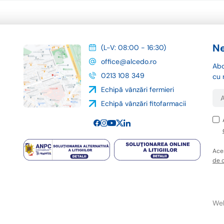
Ne
(L-V: 08:00 - 16:30)
office@alcedo.ro
Abo
0213 108 349
cu 
Echipă vânzări fermieri
Echipă vânzări fitofarmacii
Ace
de c
Web