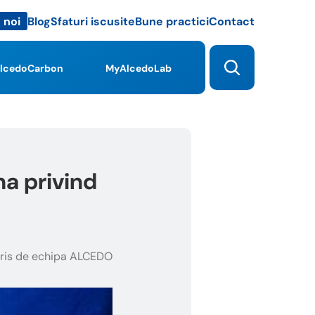
Blog
Sfaturi iscusite
Bune practici
Contact
 noi
lcedoCarbon
MyAlcedoLab
a privind
ris de echipa ALCEDO