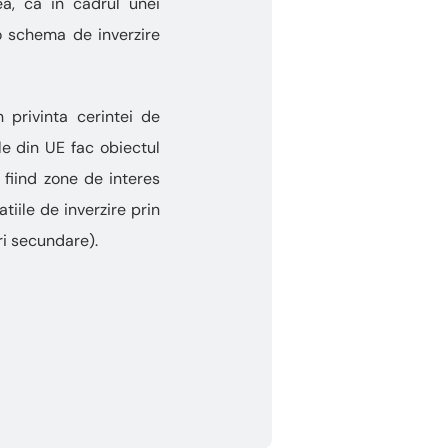
a, ca in cadrul unei
 schema de inverzire
n privinta cerintei de
le din UE fac obiectul
 fiind zone de interes
tiile de inverzire prin
ri secundare).