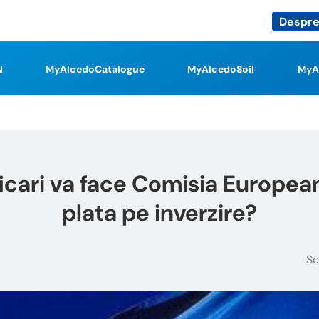
Despre
MyAlcedoCatalogue
MyAlcedoSoil
MyA
icari va face Comisia European
plata pe inverzire?
Sc