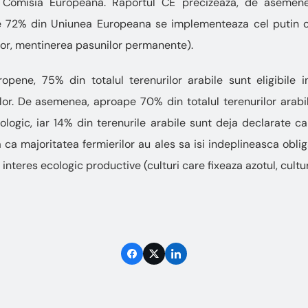
 Comisia Europeana. Raportul CE precizeaza, de asemene
e 72% din Uniunea Europeana se implementeaza cel putin o
ilor, mentinerea pasunilor permanente).
ropene, 75% din totalul terenurilor arabile sunt eligibile i
rilor. De asemenea, aproape 70% din totalul terenurilor arabi
ologic, iar 14% din terenurile arabile sunt deja declarate ca
a ca majoritatea fermierilor au ales sa isi indeplineasca obliga
interes ecologic productive (culturi care fixeaza azotul, cultu