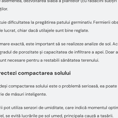
e asemenea, dezvoltarea slabă a plantelor (cu rădăcini subțiri ș
ilor.
ituie dificultatea la pregătirea patului germinativ. Fermierii ob
e lucrat, chiar dacă utilajele sunt bine reglate.
rmare exactă, este important să se realizeze analize de sol. A
radul de porozitate și capacitatea de infiltrare a apei. Doar 
sunt necesare pentru a restabili sănătatea terenului.
rectezi compactarea solului
deși compactarea solului este o problemă serioasă, ea poate f
ie de măsuri inteligente.
rii pot utiliza senzori de umiditate, care indică momentul opti
fel, se evită lucrările pe sol umed, principala cauză a tasării.