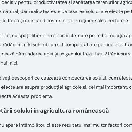
r decisiv pentru productivitatea și sănătatea terenurilor agric
 natural, dar realitatea este că tasarea solului are efecte pe
rtilitatea și crescând costurile de întreținere ale unei ferme.
isit, cu spații libere între particule, care permit circulația ape
 rădăcinilor. În schimb, un sol compactat are particulele strân
nează pătrunderea apei și oxigenului. Rezultatul? Rădăcini sl
mai mici.
e veți descoperi ce cauzează compactarea solului, cum afectea
 efecte are asupra producției agricole și, cel mai important, ce
orecta această problemă.
rii solului în agricultura românească
u apare întâmplător, ci este rezultatul mai multor factori com