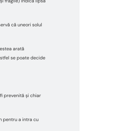
i fragile) indică lipsa
servă că uneori solul
cestea arată
astfel se poate decide
i prevenită și chiar
m pentru a intra cu