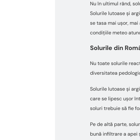
Nu în ultimul rând, so
Solurile lutoase și ar
se tasa mai ușor, mai a
condițiile meteo atunc
Solurile din Rom
Nu toate solurile reacț
diversitatea pedologic
Solurile lutoase și ar
care se lipesc ușor în
soluri trebuie să fie 
Pe de altă parte, solu
bună infiltrare a apei 