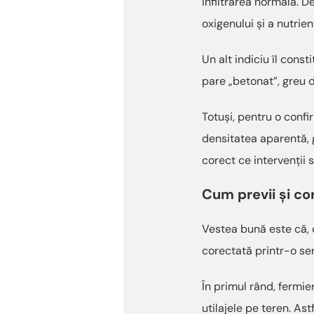
infiltrarea normală. D
oxigenului și a nutrienț
Un alt indiciu îl const
pare „betonat”, greu d
Totuși, pentru o confi
densitatea aparentă, g
corect ce intervenții 
Cum previi și co
Vestea bună este că, 
corectată printr-o ser
În primul rând, fermie
utilajele pe teren. Ast