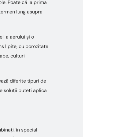
ole. Poate că la prima
 termen lung asupra
i, a aerului și o
s lipite, cu porozitate
abe, culturi
ză diferite tipuri de
 soluții puteți aplica
binați, în special