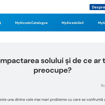
Despre
MyAlcedoCatalogue
MyAlcedoSoil
MyA
mpactarea solului și de ce ar t
preocupe?
Sc
ste una dintre cele mai mari probleme cu care se confruntă