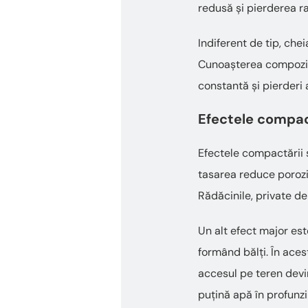
redusă și pierderea r
Indiferent de tip, che
Cunoașterea compoziți
constantă și pierderi 
Efectele compact
Efectele compactării s
tasarea reduce porozi
Rădăcinile, private de
Un alt efect major est
formând bălți. În aces
accesul pe teren devin
puțină apă în profunzi