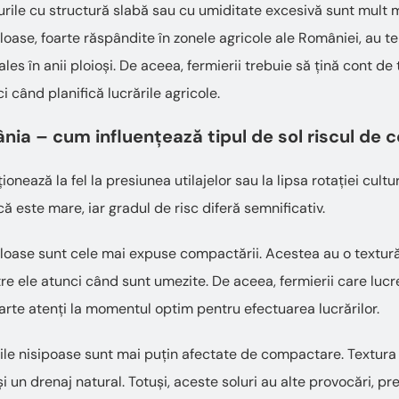
lurile cu structură slabă sau cu umiditate excesivă sunt mult m
giloase, foarte răspândite în zonele agricole ale României, au t
les în anii ploioși. De aceea, fermierii trebuie să țină cont de 
i când planifică lucrările agricole.
ânia – cum influențează tipul de sol riscul de
ionează la fel la presiunea utilajelor sau la lipsa rotației cultu
ă este mare, iar gradul de risc diferă semnificativ.
giloase sunt cele mai expuse compactării. Acestea au o textură
tre ele atunci când sunt umezite. De aceea, fermierii care lucr
foarte atenți la momentul optim pentru efectuarea lucrărilor.
rile nisipoase sunt mai puțin afectate de compactare. Textura
și un drenaj natural. Totuși, aceste soluri au alte provocări, pr