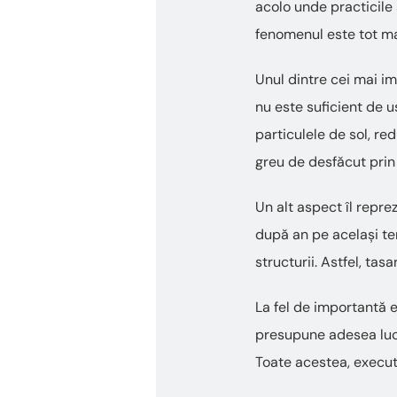
acolo unde practicile 
fenomenul este tot mai
Unul dintre cei mai im
nu este suficient de u
particulele de sol, re
greu de desfăcut prin 
Un alt aspect îl repre
după an pe același te
structurii. Astfel, tasa
La fel de importantă e
presupune adesea lucr
Toate acestea, execut