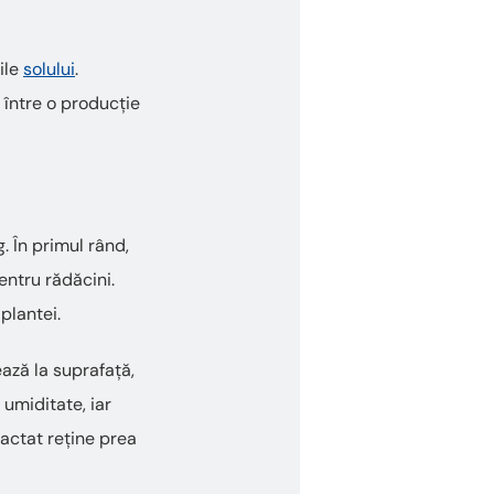
cile
solului
.
 între o producție
. În primul rând,
entru rădăcini.
plantei.
ază la suprafață,
 umiditate, iar
pactat reține prea