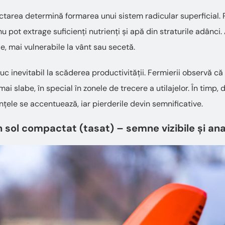
rea determină formarea unui sistem radicular superficial. P
nu pot extrage suficienți nutrienți și apă din straturile adânci
le, mai vulnerabile la vânt sau secetă.
c inevitabil la scăderea productivității. Fermierii observă c
mai slabe, în special în zonele de trecere a utilajelor. În timp
nțele se accentuează, iar pierderile devin semnificative.
n sol compactat (tasat) – semne vizibile și ana