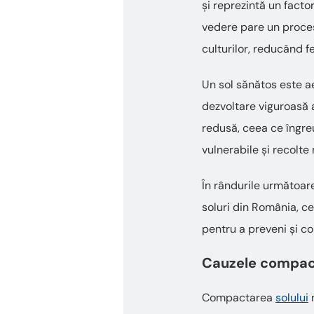
și reprezintă un facto
vedere pare un proces
culturilor, reducând fe
Un sol sănătos este aer
dezvoltare viguroasă a
redusă, ceea ce îngreu
vulnerabile și recolte 
În rândurile următoar
soluri din România, ce
pentru a preveni și c
Cauzele compactă
Compactarea
solului
n