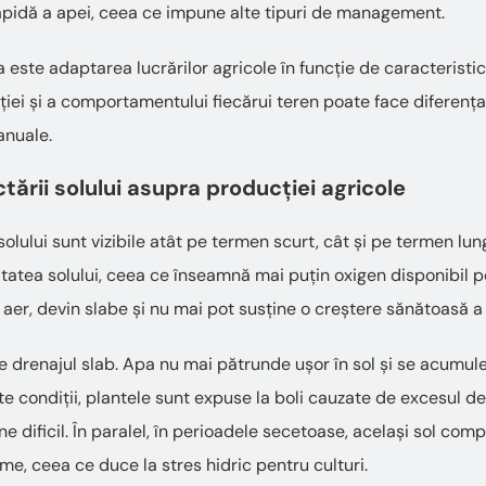
apidă a apei, ceea ce impune alte tipuri de management.
ia este adaptarea lucrărilor agricole în funcție de caracteristi
ei și a comportamentului fiecărui teren poate face diferența
anuale.
ării solului asupra producției agricole
olului sunt vizibile atât pe termen scurt, cât și pe termen lung
tatea solului, ceea ce înseamnă mai puțin oxigen disponibil p
 aer, devin slabe și nu mai pot susține o creștere sănătoasă a 
e drenajul slab. Apa nu mai pătrunde ușor în sol și se acumule
te condiții, plantele sunt expuse la boli cauzate de excesul de
e dificil. În paralel, în perioadele secetoase, același sol com
me, ceea ce duce la stres hidric pentru culturi.