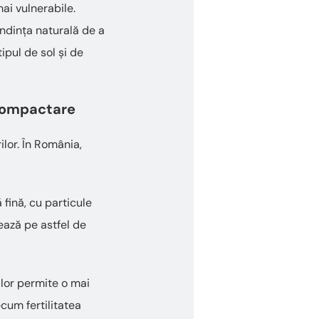
ai vulnerabile.
endința naturală de a
tipul de sol și de
 compactare
rilor. În România,
 fină, cu particule
ează pe astfel de
 lor permite o mai
ecum fertilitatea