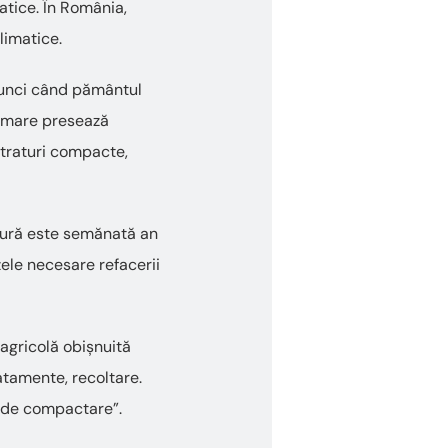
atice. În România,
limatice.
Atunci când pământul
te mare presează
straturi compacte,
ultură este semănată an
zele necesare refacerii
 agricolă obișnuită
atamente, recoltare.
e de compactare”.