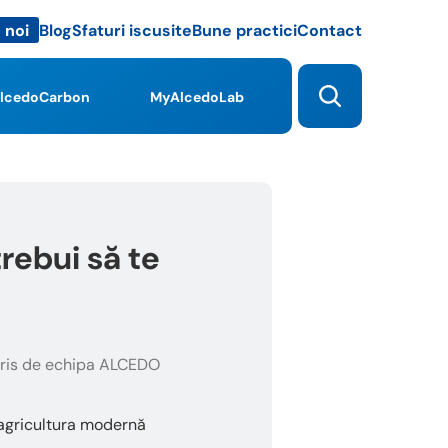
Blog
Sfaturi iscusite
Bune practici
Contact
 noi
lcedoCarbon
MyAlcedoLab
rebui să te
ris de echipa ALCEDO
 agricultura modernă