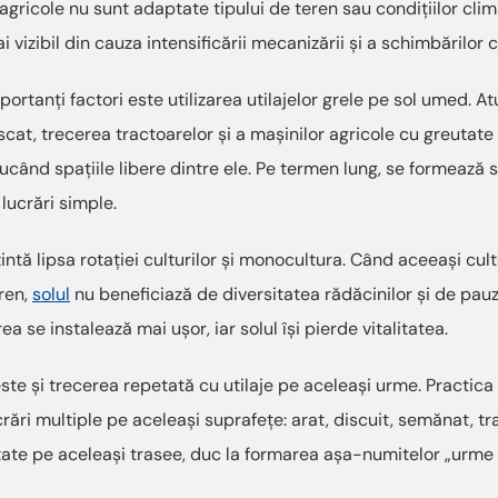
agricole nu sunt adaptate tipului de teren sau condițiilor clim
 vizibil din cauza intensificării mecanizării și a schimbărilor c
portanți factori este utilizarea utilajelor grele pe sol umed. 
scat, trecerea tractoarelor și a mașinilor agricole cu greuta
ducând spațiile libere dintre ele. Pe termen lung, se formează 
lucrări simple.
zintă lipsa rotației culturilor și monocultura. Când aceeași c
ren,
solul
nu beneficiază de diversitatea rădăcinilor și de pau
rea se instalează mai ușor, iar solul își pierde vitalitatea.
ste și trecerea repetată cu utilaje pe aceleași urme. Practica
ări multiple pe aceleași suprafețe: arat, discuit, semănat, tr
ate pe aceleași trasee, duc la formarea așa-numitelor „urm