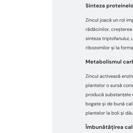
Sinteza proteinelo
Zincul joacă un rol im
rădăcinilor, creșterea 
sinteza triptofanului, 
ribozomilor și la for
Metabolismul carb
Zincul activează enzi
plantelor o sursă con
producă substanțele ne
bogate și de bună cali
plantelor la boli și dă
Îmbunătățirea calit