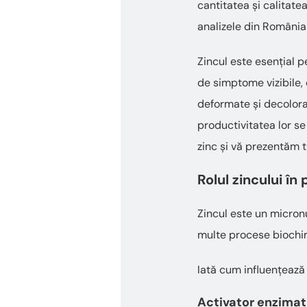
cantitatea și calitatea
analizele din România
Zincul este esențial p
de simptome vizibile, 
deformate și decolorate
productivitatea lor se
zinc și vă prezentăm 
Rolul zincului în
Zincul este un micron
multe procese biochimi
Iată cum influențează 
Activator enzimat