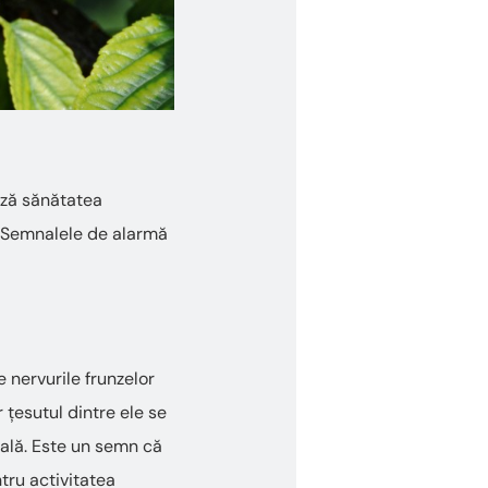
ază sănătatea
r. Semnalele de alarmă
 nervurile frunzelor
r țesutul dintre ele se
ală. Este un semn că
ntru activitatea