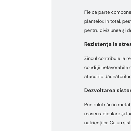
Fie ca parte component
plantelor. În total, p
pentru diviziunea și d
Rezistența la stre
Zincul contribuie la r
condiții nefavorabile c
atacurile dăunătorilor
Dezvoltarea siste
Prin rolul său în meta
masei radiculare și fa
nutrienților. Cu un sis