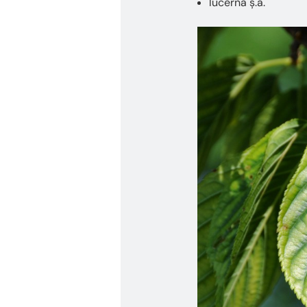
lucernă ș.a.