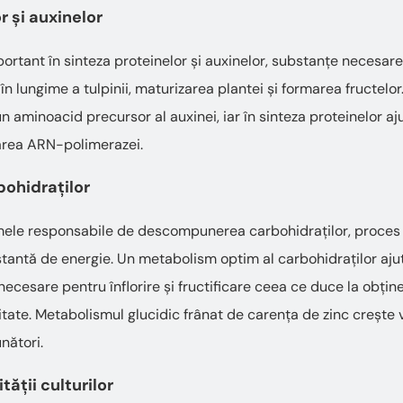
r și auxinelor
portant în sinteza proteinelor și auxinelor, substanțe necesar
în lungime a tulpinii, maturizarea plantei și formarea fructelor.
un aminoacid precursor al auxinei, iar în sinteza proteinelor aju
marea ARN-polimerazei.
ohidraților
mele responsabile de descompunerea carbohidraților, proces
stantă de energie. Un metabolism optim al carbohidraților aju
cesare pentru înflorire și fructificare ceea ce duce la obțin
tate. Metabolismul glucidic frânat de carența de zinc crește 
unători.
ății culturilor