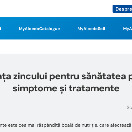
Despre
MyAlcedoCatalogue
MyAlcedoSoil
MyA
ța zincului pentru sănătatea p
simptome și tratamente
Sc
ante este cea mai răspândită boală de nutriție, care afectează