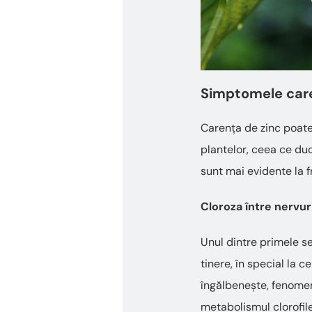
Simptomele caren
Carența de zinc poate
plantelor, ceea ce duc
sunt mai evidente la f
Cloroza între nervur
Unul dintre primele se
tinere, în special la c
îngălbenește, fenomen
metabolismul clorofile