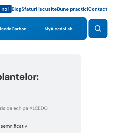
Blog
Sfaturi iscusite
Bune practici
Contact
 noi
lcedoCarbon
MyAlcedoLab
lantelor:
ris de echipa ALCEDO
 semnificativ