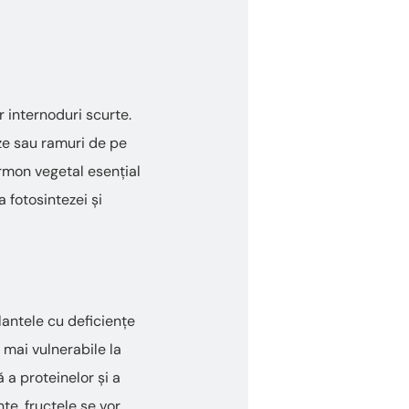
r internoduri scurte.
nze sau ramuri de pe
ormon vegetal esențial
 fotosintezei și
lantele cu deficiențe
 mai vulnerabile la
 a proteinelor și a
te, fructele se vor