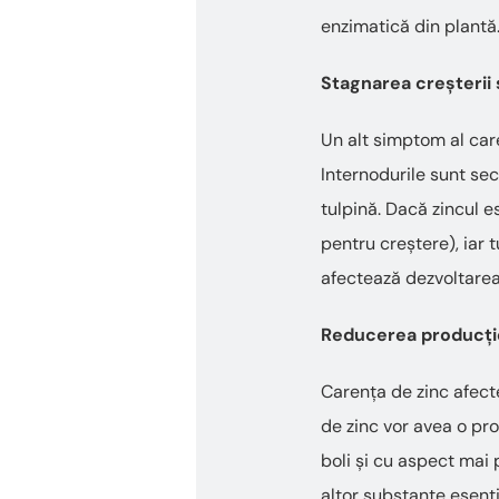
enzimatică din plantă.
Stagnarea creșterii 
Un alt simptom al care
Internodurile sunt sec
tulpină. Dacă zincul e
pentru creștere), iar 
afectează dezvoltarea
Reducerea producției 
Carența de zinc afecte
de zinc vor avea o pro
boli și cu aspect mai 
altor substanțe esenți