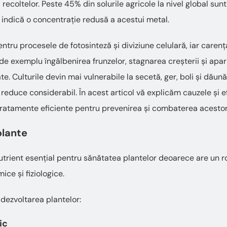
 recoltelor. Peste 45% din solurile agricole la nivel global sunt 
 indică o concentrație redusă a acestui metal.
entru procesele de fotosinteză și diviziune celulară, iar carenț
de exemplu îngălbenirea frunzelor, stagnarea creșterii și apariț
. Culturile devin mai vulnerabile la secetă, ger, boli și dăunăt
 reduce considerabil. În acest articol vă explicăm cauzele și e
tratamente eficiente pentru prevenirea și combaterea acesto
 plante
utrient esențial pentru sănătatea plantelor deoarece are un r
ce și fiziologice.
dezvoltarea plantelor:
ic