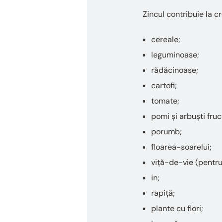
Zincul contribuie la cr
cereale;
leguminoase;
rădăcinoase;
cartofi;
tomate;
pomi și arbuști fruct
porumb;
floarea-soarelui;
viță-de-vie (pentru
in;
rapiță;
plante cu flori;