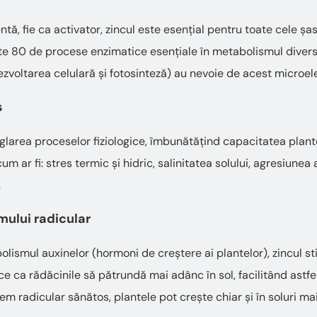
ă, fie ca activator, zincul este esențial pentru toate cele șa
este 80 de procese enzimatice esențiale în metabolismul divers
ezvoltarea celulară și fotosinteză) au nevoie de acest microe
s
eglarea proceselor fiziologice, îmbunătățind capacitatea plante
um ar fi: stres termic și hidric, salinitatea solului, agresiunea
.
mului radicular
bolismul auxinelor (hormoni de creștere ai plantelor), zincul 
ce ca rădăcinile să pătrundă mai adânc în sol, facilitând astfe
tem radicular sănătos, plantele pot crește chiar și în soluri ma