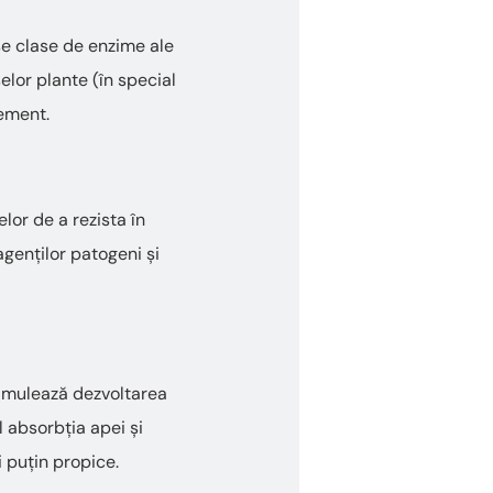
se clase de enzime ale
elor plante (în special
lement.
lor de a rezista în
 agenților patogeni și
stimulează dezvoltarea
l absorbția apei și
i puțin propice.