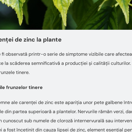
ței de zinc la plante
 fi observată printr-o serie de simptome vizibile care afecte
e la scăderea semnificativă a producției și calității culturilo
runzele tinere.
ile frunzelor tinere
mne ale carenței de zinc este apariția unor pete galbene între
ele din partea superioară a plantelor. Nervurile rămân verzi, da
 cunoscut sub numele de cloroză internervurală sau interven
i a fost încetinit din cauza lipsei de zinc, element esențial pe