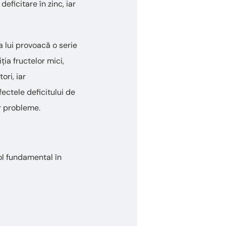
deficitare în zinc, iar
a lui provoacă o serie
ia fructelor mici,
ori, iar
fectele deficitului de
r probleme.
ol fundamental în