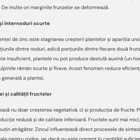
 De multe ori marginile frunzelor se deformează.
și internoduri scurte
nței de zinc este stagnarea creșterii plantelor și apariția uno
țiunile dintre noduri, adică porțiunile dintre fiecare două fru
ste insuficient, plantele nu pot produce destulă auxină (un h
tulpinile rămân scurte și firave. Acest fenomen reduce eficiența
 generală a plantei.
și calității fructelor
ază nu doar creșterea vegetativă, ci și producția de fructe. P
ducție redusă și de calitate inferioară. Fructele sunt mai mici,
puțin atrăgător. Zincul influențează direct procesele de sinteză
ale pentru rodire, iar dacă nu este prezent în cantități suficien