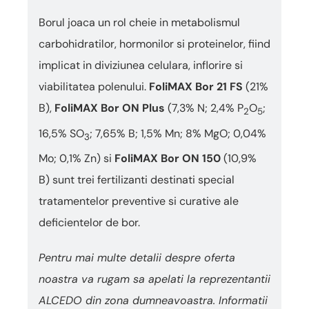
Borul joaca un rol cheie in metabolismul
carbohidratilor, hormonilor si proteinelor, fiind
implicat in diviziunea celulara, inflorire si
viabilitatea polenului.
FoliMAX Bor 21 FS
(21%
B),
FoliMAX Bor ON Plus
(7,3% N; 2,4% P
O
;
2
5
16,5% SO
; 7,65% B; 1,5% Mn; 8% MgO; 0,04%
3
Mo; 0,1% Zn) si
FoliMAX Bor ON 150
(10,9%
B)
sunt trei fertilizanti destinati special
tratamentelor preventive si curative ale
deficientelor de bor.
Pentru mai multe detalii despre oferta
noastra va rugam sa apelati la reprezentantii
ALCEDO din zona dumneavoastra. Informatii