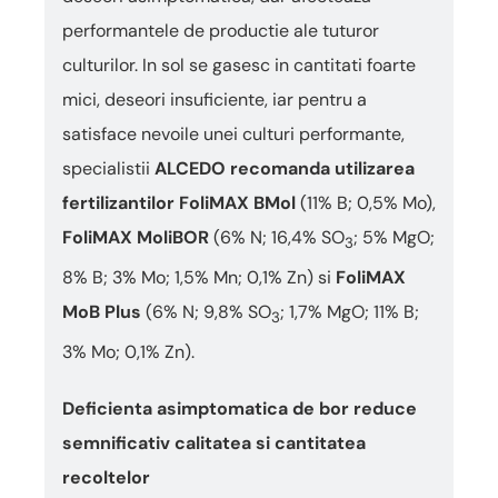
performantele de productie ale tuturor
culturilor. In sol se gasesc in cantitati foarte
mici, deseori insuficiente, iar pentru a
satisface nevoile unei culturi performante,
specialistii
ALCEDO recomanda utilizarea
fertilizantilor
FoliMAX BMol
(11% B; 0,5% Mo),
FoliMAX MoliBOR
(6% N; 16,4% SO
; 5% MgO;
3
8% B; 3% Mo; 1,5% Mn; 0,1% Zn)
si
FoliMAX
MoB Plus
(6% N; 9,8% SO
; 1,7% MgO; 11% B;
3
3% Mo; 0,1% Zn).
Deficienta asimptomatica de bor reduce
semnificativ calitatea si cantitatea
recoltelor