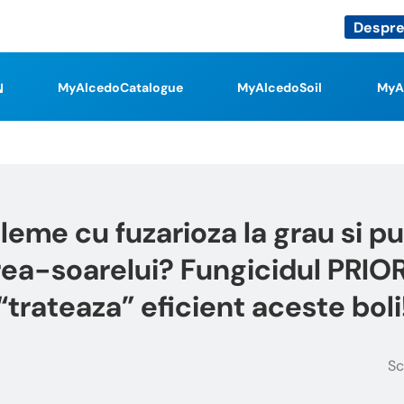
Despre
MyAlcedoCatalogue
MyAlcedoSoil
MyA
leme cu fuzarioza la grau si pu
area-soarelui? Fungicidul PRIO
“trateaza” eficient aceste boli
Sc