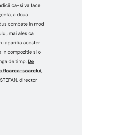
ndicii ca-si va face
genta, a doua
rodus combate in mod
ului, mai ales ca
ru aparitia acestor
e in compozitie si o
unga de timp.
De
a floarea-soarelui,
n STEFAN, director