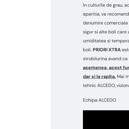
„Ctrl
In culturile de grau, 
+
/”
aparitia, va recomand
Această
denumire comerciala a
comandă
rapidă
sigur si alte boli care
activează
umiditatea si temperat
cititorul
de
boli.
PRIORI XTRA
este
ecran
strobilurina avand ca
pentru
a
asemenea, acest fung
vă
dar si la rapita.
Mai mu
ajuta
să
tehnic ALCEDO, viziona
navigați
și
Echipa ALCEDO
să
interacționați
cu
conținutul.