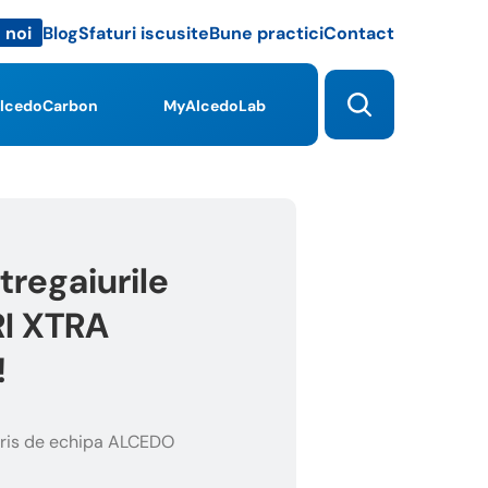
Blog
Sfaturi iscusite
Bune practici
Contact
 noi
lcedoCarbon
MyAlcedoLab
tregaiurile
RI XTRA
!
ris de echipa ALCEDO