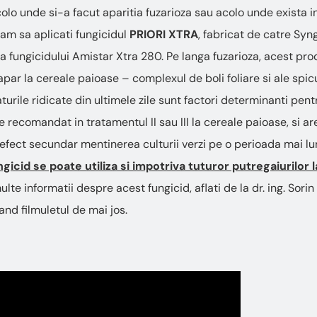
acolo unde si-a facut aparitia fuzarioza sau acolo unde exista i
am sa aplicati fungicidul
PRIORI XTRA
, fabricat de catre Syn
 fungicidului Amistar Xtra 280. Pe langa fuzarioza, acest p
 apar la cereale paioase – complexul de boli foliare si ale spic
urile ridicate din ultimele zile sunt factori determinanti pent
 recomandat in tratamentul II sau III la cereale paioase, si ar
 efect secundar mentinerea culturii verzi pe o perioada mai l
icid se poate utiliza si impotriva tuturor putregaiurilor l
lte informatii despre acest fungicid, aflati de la dr. ing. Sori
nd filmuletul de mai jos.