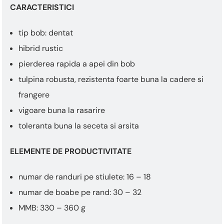
This
CARACTERISTICI
shortcut
activates
the
tip bob: dentat
screen
hibrid rustic
reader
pierderea rapida a apei din bob
to
help
tulpina robusta, rezistenta foarte buna la cadere si
you
frangere
navigate
and
vigoare buna la rasarire
interact
toleranta buna la seceta si arsita
with
the
content.
ELEMENTE DE PRODUCTIVITATE
numar de randuri pe stiulete: 16 – 18
numar de boabe pe rand: 30 – 32
MMB: 330 – 360 g