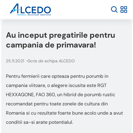
Welcome
to
All
in
One
Au inceput pregatirile pentru
Accessibility
screen
campania de primavara!
reader.
To
start
25.11.2021
Scris de echipa ALCEDO
the
All
Pentru fermierii care opteaza pentru porumb in
in
One
campania viitoare, o alegere iscusita este RGT
Accessibility
HEXXAGONE, FAO 360, un hibrid de porumb rustic
screen
reader,
recomandat pentru toate zonele de cultura din
press
Romania si cu rezultate foarte bune acolo unde a avut
"Ctrl
+
conditii sa-si arate potentialul.
/".