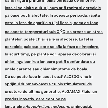
cand frigul ii prinde in plina perioada de inflorire,
insa si celelalte culturi, cum ar fi rapita si cerealele
paioase pot fi afectate. In aceasta perioada, rapita
este in faza de aparitie a tijei florale, ceea ce face
0
ca aceste temperaturi sub 0
C, sa creeze un stres
plantelor, poate chiar sa le si afecteze. La fel si
cerealele paioase, care se afla la faza de impaiere.
In scurt timp, pe plante vor aparea decolorari si
chiar ingalbenirea lor, care pot fi confundate cu
unele carente sau chiar simptome de boala.
Ce se poate face in acest caz? ALCEDO vine in
sprijinul dumneavoastra cu biostimulatorul de
crestere de ultima generatie, ALGAMAX Fluid, un
produs inovativ, care contine pe
langa alga
Ascophyllum nodosum
, aminoacizi,