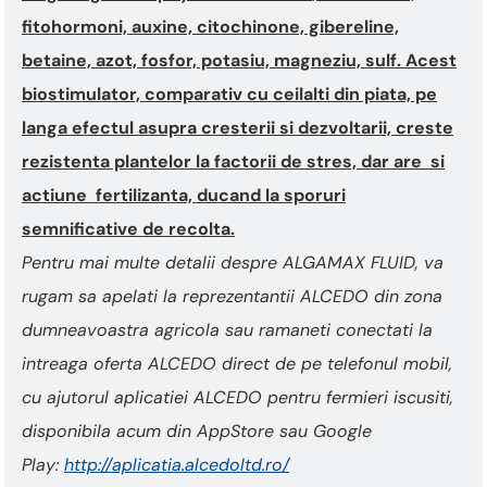
fitohormoni, auxine, citochinone, gibereline,
betaine, azot, fosfor, potasiu, magneziu, sulf. Acest
biostimulator, comparativ cu ceilalti din piata, pe
langa efectul asupra cresterii si dezvoltarii, creste
rezistenta plantelor la factorii de stres, dar are si
actiune fertilizanta, ducand la sporuri
semnificative de recolta.
Pentru mai multe detalii despre ALGAMAX FLUID, va
rugam sa apelati la reprezentantii ALCEDO din zona
dumneavoastra agricola sau ramaneti conectati la
intreaga oferta ALCEDO direct de pe telefonul mobil,
cu ajutorul aplicatiei ALCEDO pentru fermieri iscusiti,
disponibila acum din AppStore sau Google
Play:
http://aplicatia.
alcedoltd.ro/