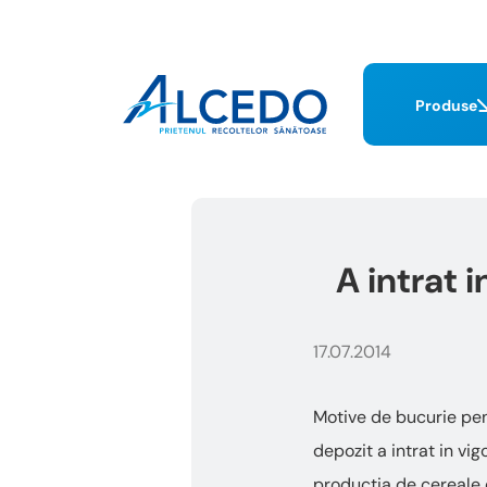
Produse
A intrat 
17.07.2014
Motive de bucurie pent
depozit a intrat in vi
productia de cereale d