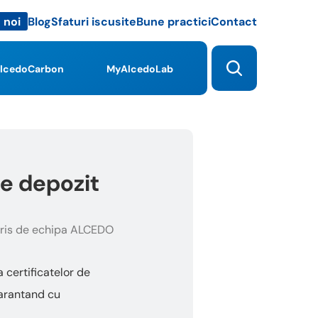
Blog
Sfaturi iscusite
Bune practici
Contact
 noi
lcedoCarbon
MyAlcedoLab
de depozit
ris de echipa ALCEDO
 certificatelor de
garantand cu