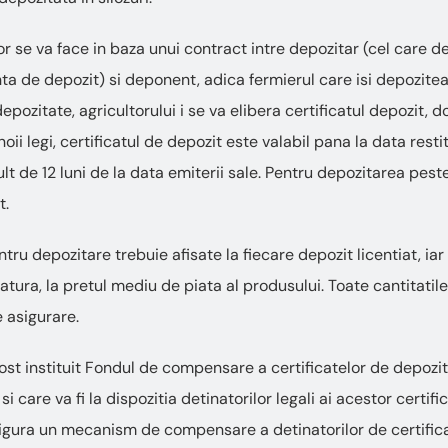
 se va face in baza unui contract intre depozitar (cel care de
nta de depozit) si deponent, adica fermierul care isi depozitea
pozitate, agricultorului i se va elibera certificatul depozit,
noii legi, certificatul de depozit este valabil pana la data restit
lt de 12 luni de la data emiterii sale. Pentru depozitarea pest
t.
ntru depozitare trebuie afisate la fiecare depozit licentiat, ia
 natura, la pretul mediu de piata al produsului. Toate cantitatil
 asigurare.
ost instituit Fondul de compensare a certificatelor de depozit
si care va fi la dispozitia detinatorilor legali ai acestor certif
sigura un mecanism de compensare a detinatorilor de certifica