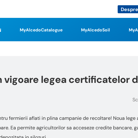
Despre
MyAlcedoCatalogue
MyAlcedoSoil
MyA
in vigoare legea certificatelor 
Sc
ru fermierii aflati in plina campanie de recoltare! Noua lege a
goare. Ea permite agricultorilor sa acceseze credite bancare, 
epozitata in silozuri.