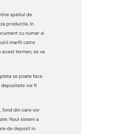
tine spatiul de
za productia. In
 document cu numar si
uirii marfii catre
e acest termen, se va
r plata se poate face
e depozitate vor fi
, fond din care vor
icate. Noul sistem a
te de depozit in