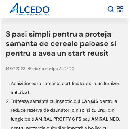
Bun
venit
la
cititorul
de
3 pasi simpli pentru a proteja
ecran
All
samanta de cereale paioase si
in
One
pentru a avea un start reusit
Accessibility
Pentru
14.07.2023
Scris de echipa ALCEDO
a
porni
cititorul
Achizitioneaza samanta certificata, de la un furnizor
de
autorizat.
ecran
All
Trateaza samanta cu insecticidul
LANGIS
pentru a
in
reduce rezerva de daunatori din sol si cu unul din
One
Accessibility,
fungicidele
AMIRAL PROFFY 6 FS
sau
AMIRAL NEO
,
apăsați
pentru protectia culturilor impotriva bolilor cu