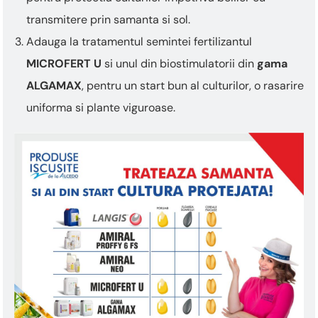
„Ctrl
+
transmitere prin samanta si sol.
/”
Adauga la tratamentul semintei fertilizantul
Această
comandă
MICROFERT U
si unul din biostimulatorii din
gama
rapidă
ALGAMAX
, pentru un start bun al culturilor, o rasarire
activează
cititorul
uniforma si plante viguroase.
de
ecran
pentru
a
vă
ajuta
să
navigați
și
să
interacționați
cu
conținutul.