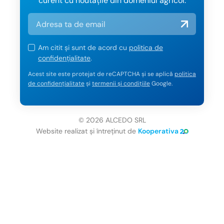
curent cu noutățile din domeniul agricol.
Am citit și sunt de acord cu
politica de
confidențialitate
.
Acest site este protejat de reCAPTCHA și se aplică
politica
de confidențialitate
și
termenii și condițiile
Google.
© 2026 ALCEDO SRL
Website realizat și întreținut de
Kooperativa