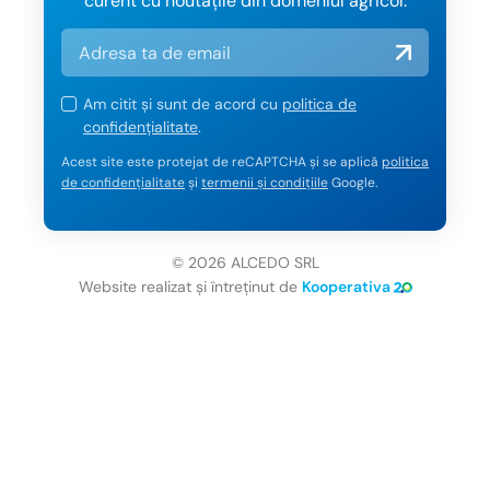
curent cu noutățile din domeniul agricol.
Am citit și sunt de acord cu
politica de
confidențialitate
.
Acest site este protejat de reCAPTCHA și se aplică
politica
de confidențialitate
și
termenii și condițiile
Google.
© 2026 ALCEDO SRL
Website realizat și întreținut de
Kooperativa