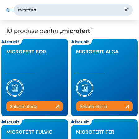
10 produse pentru
„
microfert
”
iscusit
iscusit
MICROFERT BOR
MICROFERT ALGA
iscusit
iscusit
MICROFERT FULVIC
MICROFERT FER